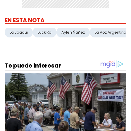
EN ESTA NOTA
La Joaqui
Luck Ra
Aylén Ñañez
La Voz Argentina