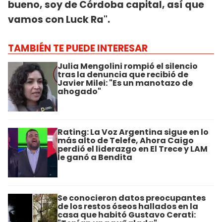
bueno, soy de Córdoba capital, así que
vamos con Luck Ra".
TAMBIÉN TE PUEDE INTERESAR
Julia Mengolini rompió el silencio
tras la denuncia que recibió de
Javier Milei: "Es un manotazo de
ahogado"
Rating: La Voz Argentina sigue en lo
más alto de Telefe, Ahora Caigo
perdió el liderazgo en El Trece y LAM
le ganó a Bendita
Se conocieron datos preocupantes
de los restos óseos hallados en la
casa que habitó Gustavo Cerati: