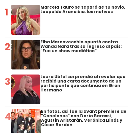
Marcela Tauro se separó de su novio,
1
Leopoldo Arancibia: los motivos
Elba Marcovecchio apuntó contra
2
Wanda Nara tras su regreso al país:
"Fue un show mediático"
Laura Ubfal sorprendió al revelar que
3
recibió una carta documento de un
participante que continúa en Gran
Hermano
En fotos, así fue la avant premiere de
4
"Canelones" con Darío Barassi,
Agustín Aristarán, Verónica Llinás y
César Bordón