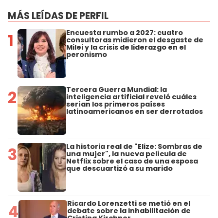
MÁS LEÍDAS DE PERFIL
Encuesta rumbo a 2027: cuatro
1
consultoras midieron el desgaste de
Milei y la crisis de liderazgo en el
peronismo
Tercera Guerra Mundial: la
2
inteligencia artificial reveló cuáles
serían los primeros países
latinoamericanos en ser derrotados
La historia real de "Elize: Sombras de
3
una mujer", la nueva película de
Netflix sobre el caso de una esposa
que descuartizó a su marido
Ricardo Lorenzetti se metió en el
4
debate sobre la inhabilitación de