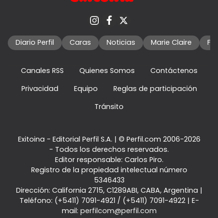
Diario Perfil
Caras
Noticias
Marie Claire
Fo
Canales RSS
Quienes Somos
Contáctenos
Privacidad
Equipo
Reglas de participación
Tránsito
Exitoina - Editorial Perfil S.A.
| © Perfil.com 2006-2026
- Todos los derechos reservados.
Editor responsable: Carlos Piro.
Registro de la propiedad intelectual número
5346433
Dirección:
California 2715
,
C1289ABI
,
CABA, Argentina
|
Teléfono:
(+5411) 7091-4921
/
(+5411) 7091-4922
| E-
mail:
perfilcom@perfil.com