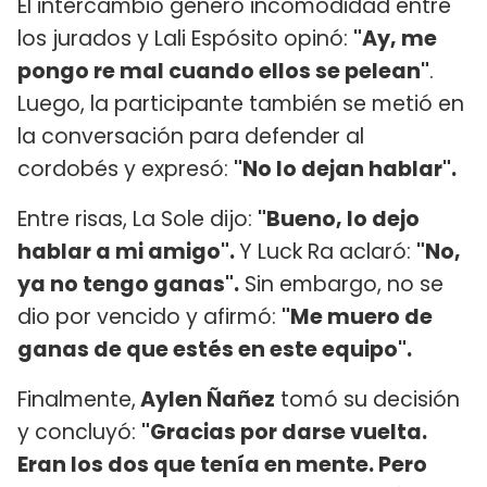
El intercambio generó incomodidad entre
los jurados y Lali Espósito opinó:
"Ay, me
pongo re mal cuando ellos se pelean"
.
Luego, la participante también se metió en
la conversación para defender al
cordobés y expresó:
"No lo dejan hablar".
Entre risas, La Sole dijo:
"Bueno, lo dejo
hablar a mi amigo".
Y Luck Ra aclaró:
"No,
ya no tengo ganas".
Sin embargo, no se
dio por vencido y afirmó:
"Me muero de
ganas de que estés en este equipo".
Finalmente,
Aylen Ñañez
tomó su decisión
y concluyó:
"Gracias por darse vuelta.
Eran los dos que tenía en mente. Pero