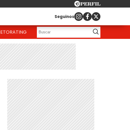
Seguinos
IETO
RATING