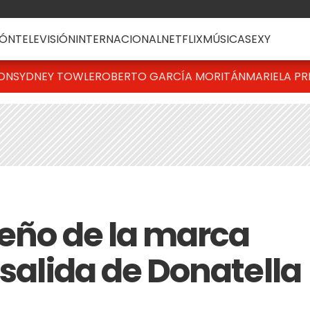
ÓN
TELEVISIÓN
INTERNACIONAL
NETFLIX
MÚSICA
SEXY
TON
SYDNEY TOWLE
ROBERTO GARCÍA MORITÁN
MARIELA PR
ueño de la marca
 salida de Donatella