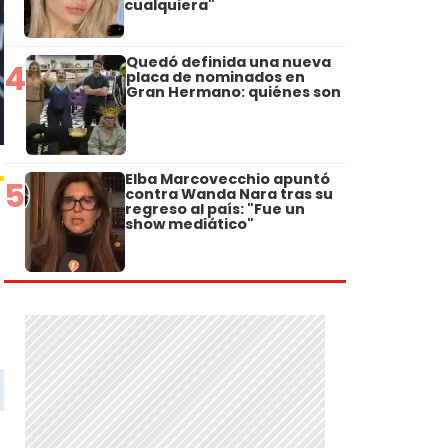
cualquiera"
Quedó definida una nueva
4
placa de nominados en
Gran Hermano: quiénes son
Elba Marcovecchio apuntó
5
contra Wanda Nara tras su
regreso al país: "Fue un
show mediático"