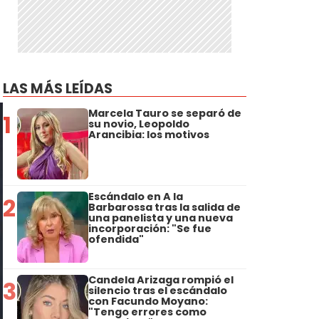
LAS MÁS LEÍDAS
Marcela Tauro se separó de
1
su novio, Leopoldo
Arancibia: los motivos
Escándalo en A la
2
Barbarossa tras la salida de
una panelista y una nueva
incorporación: "Se fue
ofendida"
Candela Arizaga rompió el
3
silencio tras el escándalo
con Facundo Moyano:
"Tengo errores como