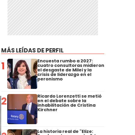
MÁS LEÍDAS DE PERFIL
Encuesta rumbo a 2027:
1
cuatro consultoras midieron
el desgaste de Milei y la
crisis de liderazgo en el
peronismo
Ricardo Lorenzetti se metió
2
en el debate sobre la
inhabilitación de Cristina
Kirchner
La historia real de "Elize: