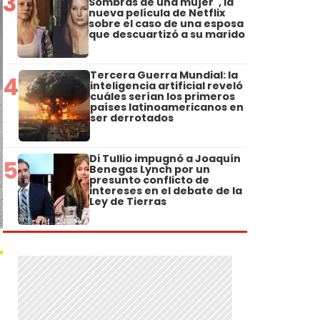
3
Sombras de una mujer", la
nueva película de Netflix
sobre el caso de una esposa
que descuartizó a su marido
Tercera Guerra Mundial: la
4
inteligencia artificial reveló
cuáles serían los primeros
países latinoamericanos en
ser derrotados
Di Tullio impugnó a Joaquín
5
Benegas Lynch por un
presunto conflicto de
intereses en el debate de la
Ley de Tierras