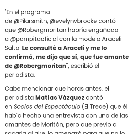
"En el programa
de @Pilarsmith, @evelynvbrocke contó
que @Robergmoritan habría engañado
a @pampitaoficial con la modelo Araceli
Salto.
Le consulté a Araceli y me lo
confirmó, me dijo que sí, que fue amante
de @Robergmoritan
", escribió el
periodista.
Cabe mencionar que horas antes, el
periodista
Matías Vázquez
contó
en
Socios del Espectáculo
(El Trece) que él
había hecho una entrevista con una de las
amantes de Moritán, pero que previo a
sacarla al aire, lo amenazó para que no lo