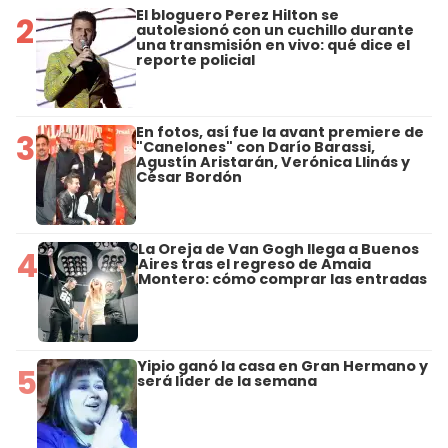
El bloguero Perez Hilton se
2
autolesionó con un cuchillo durante
una transmisión en vivo: qué dice el
reporte policial
En fotos, así fue la avant premiere de
3
"Canelones" con Darío Barassi,
Agustín Aristarán, Verónica Llinás y
César Bordón
La Oreja de Van Gogh llega a Buenos
4
Aires tras el regreso de Amaia
Montero: cómo comprar las entradas
Yipio ganó la casa en Gran Hermano y
5
será líder de la semana