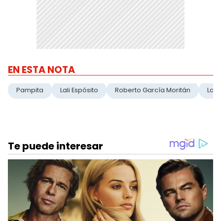
EN ESTA NOTA
Pampita
Lali Espósito
Roberto García Moritán
La 