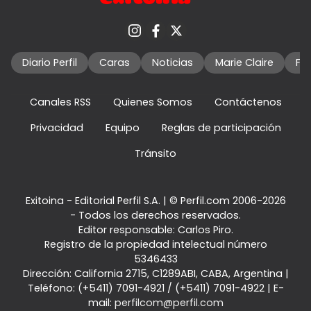
Diario Perfil
Caras
Noticias
Marie Claire
Fo
Canales RSS
Quienes Somos
Contáctenos
Privacidad
Equipo
Reglas de participación
Tránsito
Exitoina - Editorial Perfil S.A.
| © Perfil.com 2006-2026
- Todos los derechos reservados.
Editor responsable: Carlos Piro.
Registro de la propiedad intelectual número
5346433
Dirección:
California 2715
,
C1289ABI
,
CABA, Argentina
|
Teléfono:
(+5411) 7091-4921
/
(+5411) 7091-4922
| E-
mail:
perfilcom@perfil.com