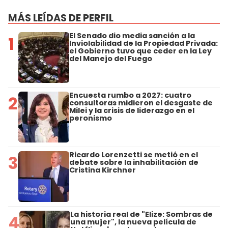
MÁS LEÍDAS DE PERFIL
El Senado dio media sanción a la
1
Inviolabilidad de la Propiedad Privada:
el Gobierno tuvo que ceder en la Ley
del Manejo del Fuego
Encuesta rumbo a 2027: cuatro
2
consultoras midieron el desgaste de
Milei y la crisis de liderazgo en el
peronismo
Ricardo Lorenzetti se metió en el
3
debate sobre la inhabilitación de
Cristina Kirchner
La historia real de "Elize: Sombras de
4
una mujer", la nueva película de