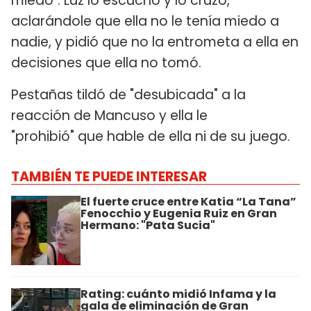
miedo". Luz lo escuchó y lo cruzó,
aclarándole que ella no le tenía miedo a
nadie, y pidió que no la entrometa a ella en
decisiones que ella no tomó.
Pestañas tildó de "desubicada" a la
reacción de Mancuso y ella le
"prohibió" que hable de ella ni de su juego.
TAMBIÉN TE PUEDE INTERESAR
El fuerte cruce entre Katia “La Tana”
Fenocchio y Eugenia Ruiz en Gran
Hermano: "Pata Sucia"
Rating: cuánto midió Infama y la
gala de eliminación de Gran