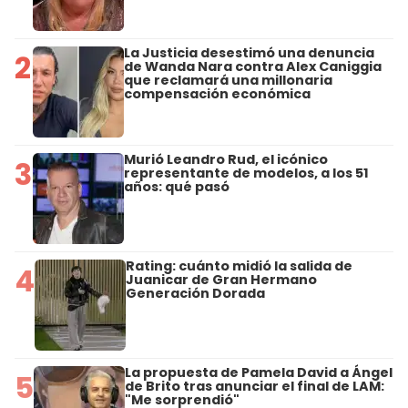
La Justicia desestimó una denuncia
2
de Wanda Nara contra Alex Caniggia
que reclamará una millonaria
compensación económica
Murió Leandro Rud, el icónico
3
representante de modelos, a los 51
años: qué pasó
Rating: cuánto midió la salida de
4
Juanicar de Gran Hermano
Generación Dorada
La propuesta de Pamela David a Ángel
5
de Brito tras anunciar el final de LAM:
"Me sorprendió"