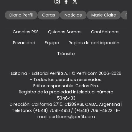
Diario Perfil
Caras
Noticias
Marie Claire
Fo
Canales RSS
Quienes Somos
Contáctenos
Privacidad
Equipo
Reglas de participación
Tránsito
Exitoina - Editorial Perfil S.A.
| © Perfil.com 2006-2026
- Todos los derechos reservados.
Editor responsable: Carlos Piro.
Registro de la propiedad intelectual número
5346433
Dirección:
California 2715
,
C1289ABI
,
CABA, Argentina
|
Teléfono:
(+5411) 7091-4921
/
(+5411) 7091-4922
| E-
mail:
perfilcom@perfil.com