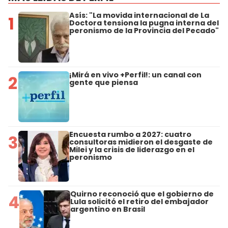
Asís: "La movida internacional de La
1
Doctora tensiona la pugna interna del
peronismo de la Provincia del Pecado"
¡Mirá en vivo +Perfil!: un canal con
2
gente que piensa
Encuesta rumbo a 2027: cuatro
3
consultoras midieron el desgaste de
Milei y la crisis de liderazgo en el
peronismo
Quirno reconoció que el gobierno de
4
Lula solicitó el retiro del embajador
argentino en Brasil