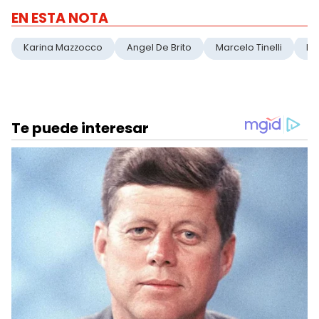
EN ESTA NOTA
Karina Mazzocco
Angel De Brito
Marcelo Tinelli
Ma