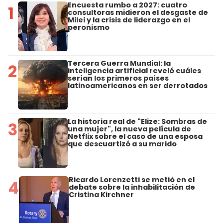
Encuesta rumbo a 2027: cuatro
1
consultoras midieron el desgaste de
Milei y la crisis de liderazgo en el
peronismo
Tercera Guerra Mundial: la
2
inteligencia artificial reveló cuáles
serían los primeros países
latinoamericanos en ser derrotados
La historia real de "Elize: Sombras de
3
una mujer", la nueva película de
Netflix sobre el caso de una esposa
que descuartizó a su marido
Ricardo Lorenzetti se metió en el
4
debate sobre la inhabilitación de
Cristina Kirchner