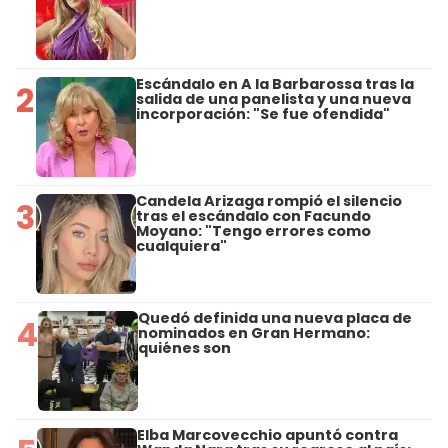
Escándalo en A la Barbarossa tras la
2
salida de una panelista y una nueva
incorporación: "Se fue ofendida"
Candela Arizaga rompió el silencio
3
tras el escándalo con Facundo
Moyano: "Tengo errores como
cualquiera"
Quedó definida una nueva placa de
4
nominados en Gran Hermano:
quiénes son
Elba Marcovecchio apuntó contra