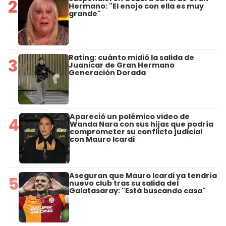
2
Hermano: "El enojo con ella es muy
grande"
Rating: cuánto midió la salida de
3
Juanicar de Gran Hermano
Generación Dorada
Apareció un polémico video de
4
Wanda Nara con sus hijas que podría
comprometer su conflicto judicial
con Mauro Icardi
Aseguran que Mauro Icardi ya tendría
5
nuevo club tras su salida del
Galatasaray: "Está buscando casa"