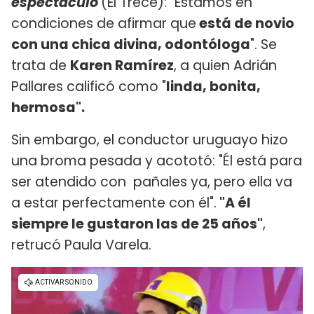
espectáculo
(El Trece): "Estamos en
condiciones de afirmar que
está de novio
con una chica divina, odontóloga
". Se
trata de
Karen Ramírez
, a quien Adrián
Pallares calificó como "
linda, bonita,
hermosa".
Sin embargo, el conductor uruguayo hizo
una broma pesada y acototó: "Él está para
ser atendido con pañales ya, pero ella va
a estar perfectamente con él".
"A él
siempre le gustaron las de 25 años"
,
retrucó Paula Varela.