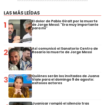
LAS MÁS LEÍDAS
El dolor de Pablo Giralt por la muerte
1
de Jorge Messi: "Era muy importante
para mí"
Así comunicó el Sanatorio Centro de
2
Rosario la muerte de Jorge Messi
Quiénes serán los invitados de Juana
3
Viale para el domingo 9 de agosto:
exitosos actores
Juanicar rompió el silencio tras