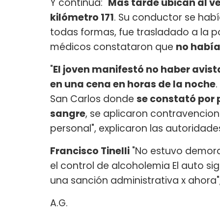
Y continúa: "
Más tarde ubican al ve
kilómetro 171
. Su conductor se hab
todas formas, fue trasladado a la po
médicos constataron que
no había
"
El joven manifestó no haber avist
en una cena en horas de la noche
.
San Carlos donde
se constató por 
sangre
, se aplicaron contravencio
personal", explicaron las autoridade
Francisco Tinelli
"No estuvo demorad
el control de alcoholemia El auto si
una sanción administrativa x ahora"
A.G.