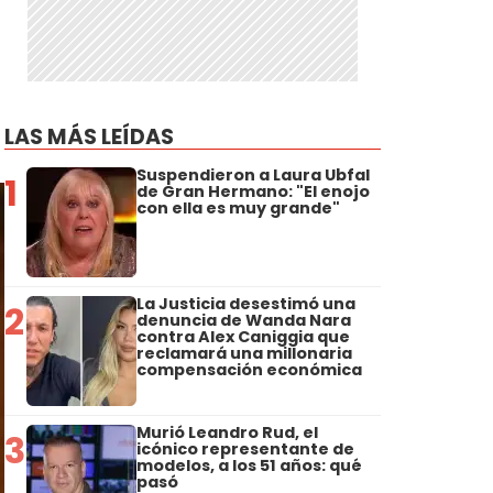
LAS MÁS LEÍDAS
Suspendieron a Laura Ubfal
1
de Gran Hermano: "El enojo
con ella es muy grande"
La Justicia desestimó una
2
denuncia de Wanda Nara
contra Alex Caniggia que
reclamará una millonaria
compensación económica
Murió Leandro Rud, el
3
icónico representante de
modelos, a los 51 años: qué
pasó