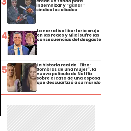
3
crean un fondo para
indemnizar y “ganar”
sindicatos aliados
La narrativa libertaria cruje
4
en las redes y Milei sufre las
consecuencias del desgaste
La historia real de "Elize:
5
Sombras de una mujer", la
nueva película de Netflix
sobre el caso de una esposa
que descuartizó a su marido