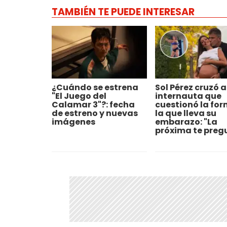
TAMBIÉN TE PUEDE INTERESAR
¿Cuándo se estrena
Sol Pérez cruzó a
"El Juego del
internauta que
Calamar 3"?: fecha
cuestionó la for
de estreno y nuevas
la que lleva su
imágenes
embarazo: "La
próxima te preg