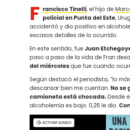
F
rancisco Tinelli
, el hijo de
Marce
policial en Punta del Este
, Uru
accidentó y dio positivo en alcohol
escasos detalles de lo ocurrido.
En este sentido, fue
Juan Etchegoy
paso a paso de la vida de Fran des
del miércoles
que fue cuando ocurr
Según destacó el periodista, “lo má
descansar bien me cuentan.
No se 
camioneta está chocada.
Desde el
alcoholemia es bajo. 0,26 le dio.
Com