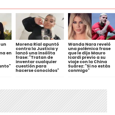
 un
Morena Rial apuntó
Wanda Nara reveló
contra la Justicia y
una polémica frase
ma en
lanzó una insólita
que le dijo Mauro
frase: "Tratan de
Icardi previo a su
inventar cualquier
viaje con la China
unto"
cuestión para
Suárez: "Si no estás
hacerse conocidos"
conmigo"