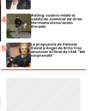
Rating: cuánto midió la
4
salida de Juanicar de Gran
Hermano Generación
Dorada
La propuesta de Pamela
5
David a Ángel de Brito tras
anunciar el final de LAM: "Me
sorprendió"