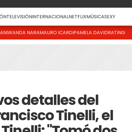
ÓN
TELEVISIÓN
INTERNACIONAL
NETFLIX
MÚSICA
SEXY
IANI
WANDA NARA
MAURO ICARDI
PAMELA DAVID
RATING
os detalles del
ncisco Tinelli, el
 Tinelli: "Tomó dos