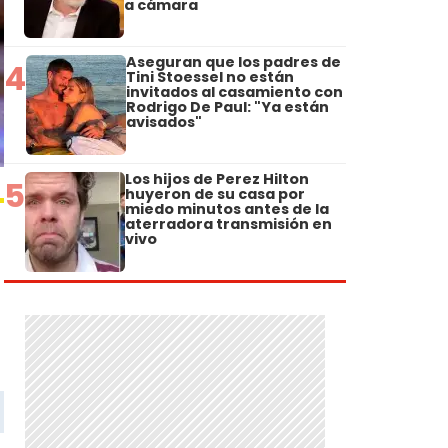
a cámara
Aseguran que los padres de
4
Tini Stoessel no están
invitados al casamiento con
Rodrigo De Paul: "Ya están
avisados"
Los hijos de Perez Hilton
5
huyeron de su casa por
miedo minutos antes de la
aterradora transmisión en
vivo