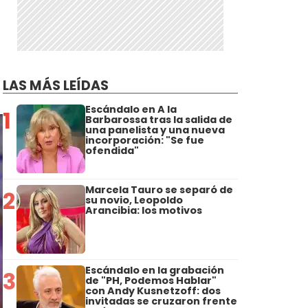
LAS MÁS LEÍDAS
Escándalo en A la
1
Barbarossa tras la salida de
una panelista y una nueva
incorporación: "Se fue
ofendida"
Marcela Tauro se separó de
2
su novio, Leopoldo
Arancibia: los motivos
Escándalo en la grabación
3
de "PH, Podemos Hablar"
con Andy Kusnetzoff: dos
invitadas se cruzaron frente