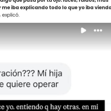
algo que pasa por tu ojo: luces, ruidos, más
r me iba explicando todo lo que yo iba viend
,
explicó.