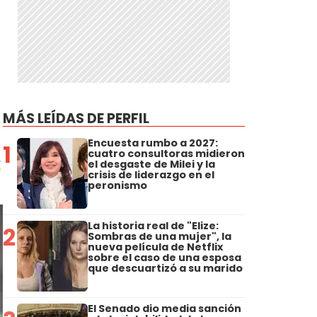
MÁS LEÍDAS DE PERFIL
Encuesta rumbo a 2027:
1
cuatro consultoras midieron
e
el desgaste de Milei y la
crisis de liderazgo en el
peronismo
La historia real de "Elize:
2
Sombras de una mujer", la
nueva película de Netflix
sobre el caso de una esposa
que descuartizó a su marido
El Senado dio media sanción