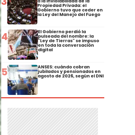
3
a la Inviolabilidad de la
Propiedad Privada: el
Gobierno tuvo que ceder en
la Ley del Manejo del Fuego
El Gobierno perdió la
4
pulseada del nombre: la
"Ley de Tierras" se impuso
en toda la conversación
digital
ANSES: cuándo cobran
5
jubilados y pensionados en
agosto de 2026, según el DNI