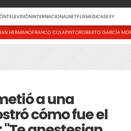
ÓN
TELEVISIÓN
INTERNACIONAL
NETFLIX
MÚSICA
SEXY
RAN HERMANO
FRANCO COLAPINTO
ROBERTO GARCÍA MO
metió a una
stró cómo fue el
 "Te anestesian