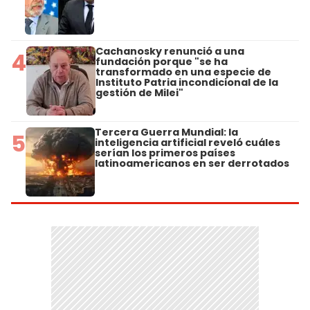
Cachanosky renunció a una
4
fundación porque "se ha
transformado en una especie de
Instituto Patria incondicional de la
gestión de Milei"
Tercera Guerra Mundial: la
5
inteligencia artificial reveló cuáles
serían los primeros países
latinoamericanos en ser derrotados