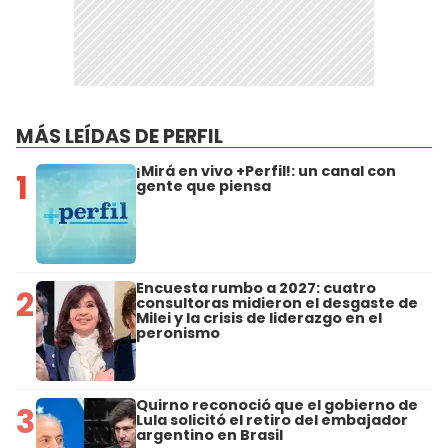
MÁS LEÍDAS DE PERFIL
¡Mirá en vivo +Perfil!: un canal con
1
gente que piensa
Encuesta rumbo a 2027: cuatro
2
consultoras midieron el desgaste de
Milei y la crisis de liderazgo en el
peronismo
Quirno reconoció que el gobierno de
3
Lula solicitó el retiro del embajador
argentino en Brasil