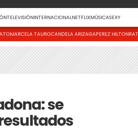
ÓN
TELEVISIÓN
INTERNACIONAL
NETFLIX
MÚSICA
SEXY
BATO
MARCELA TAURO
CANDELA ARIZAGA
PEREZ HILTON
RAT
adona: se
 resultados