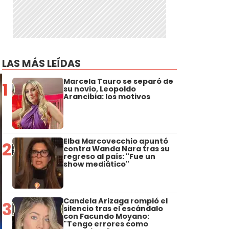
LAS MÁS LEÍDAS
Marcela Tauro se separó de
1
su novio, Leopoldo
Arancibia: los motivos
Elba Marcovecchio apuntó
2
contra Wanda Nara tras su
regreso al país: "Fue un
show mediático"
Candela Arizaga rompió el
3
silencio tras el escándalo
con Facundo Moyano:
"Tengo errores como