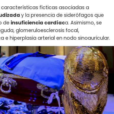
características fícticas asociadas a
gudizada
y la presencia de siderófagos que
ro de
insuficiencia cardíac
a. Asimismo, se
 aguda, glomeruloesclerosis focal,
a e hiperplasia arterial en nodo sinoauricular.