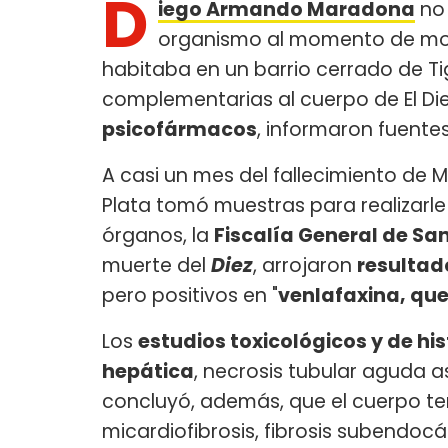
D
iego Armando Maradona
no 
organismo al momento de mori
habitaba en un barrio cerrado de Ti
complementarias al cuerpo de El Di
psicofármacos
, informaron fuentes
A casi un mes del fallecimiento de M
Plata tomó muestras para realizarle 
órganos, la
Fiscalía General de San
muerte del
Diez
, arrojaron
resultad
pero positivos en "
venlafaxina, que
Los
estudios toxicológicos y de hi
hepática
, necrosis tubular aguda a
concluyó, además, que el cuerpo t
micardiofibrosis, fibrosis subendoc