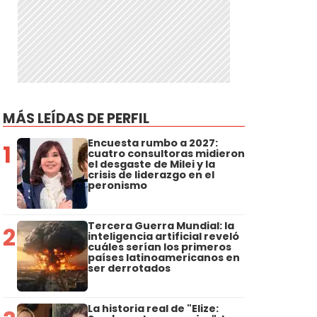
MÁS LEÍDAS DE PERFIL
Encuesta rumbo a 2027:
1
cuatro consultoras midieron
el desgaste de Milei y la
crisis de liderazgo en el
peronismo
Tercera Guerra Mundial: la
2
inteligencia artificial reveló
cuáles serían los primeros
países latinoamericanos en
ser derrotados
La historia real de "Elize: