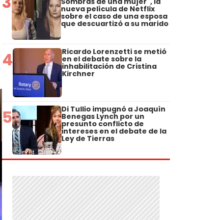
3
Sombras de una mujer", la
nueva película de Netflix
sobre el caso de una esposa
que descuartizó a su marido
Ricardo Lorenzetti se metió
4
en el debate sobre la
inhabilitación de Cristina
Kirchner
Di Tullio impugnó a Joaquín
5
Benegas Lynch por un
presunto conflicto de
intereses en el debate de la
Ley de Tierras