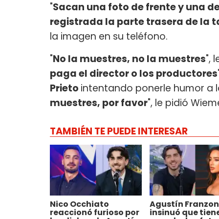
"
Sacan una foto de frente y una d
registrada la parte trasera de la t
la imagen en su teléfono.
"
No la muestres, no la muestres
", 
paga el director o los productores
Prieto
intentando ponerle humor a la
muestres, por favor
", le pidió Wiem
TAMBIÉN TE PUEDE INTERESAR
Nico Occhiato
Agustín Franzon
reaccionó furioso por
insinuó que tien