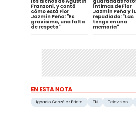
los dichos de Agustín
guardadas foto
Franzoni, y contó
íntimas de Flor
cómo está Flor
Jazmín Peña y f
Jazmín Peña: "Es
repudiado: "Las
gravísimo, una falta
tengo en una
de respeto"
memoria"
EN ESTA NOTA
Ignacio González Prieto
TN
Television