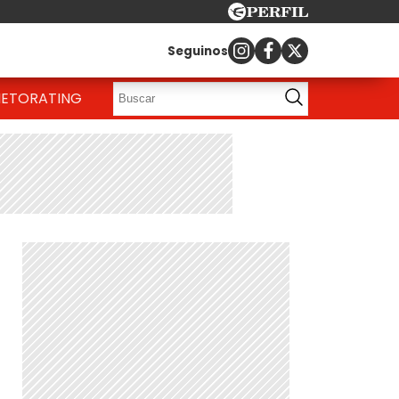
Seguinos
IETO
RATING