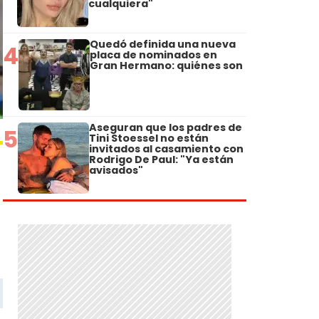
cualquiera"
Quedó definida una nueva
4
placa de nominados en
Gran Hermano: quiénes son
Aseguran que los padres de
5
Tini Stoessel no están
invitados al casamiento con
Rodrigo De Paul: "Ya están
avisados"