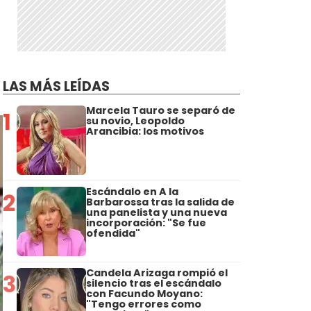
LAS MÁS LEÍDAS
Marcela Tauro se separó de
1
su novio, Leopoldo
Arancibia: los motivos
Escándalo en A la
2
Barbarossa tras la salida de
una panelista y una nueva
incorporación: "Se fue
ofendida"
Candela Arizaga rompió el
3
silencio tras el escándalo
con Facundo Moyano:
"Tengo errores como