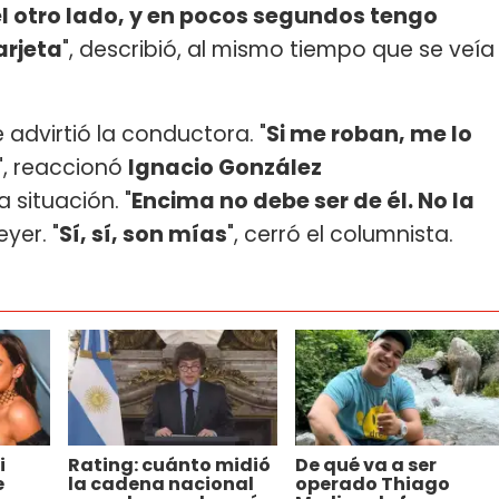
el otro lado, y en pocos segundos tengo
arjeta
", describió, al mismo tiempo que se veía
le advirtió la conductora. "
Si me roban, me lo
", reaccionó
Ignacio González
 situación. "
Encima no debe ser de él. No la
eyer. "
Sí, sí, son mías
", cerró el columnista.
i
Rating: cuánto midió
De qué va a ser
e
la cadena nacional
operado Thiago