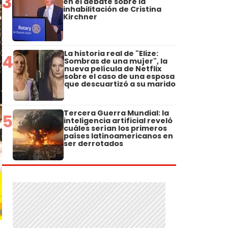
3
en el debate sobre la
inhabilitación de Cristina
Kirchner
La historia real de "Elize:
4
Sombras de una mujer", la
nueva película de Netflix
sobre el caso de una esposa
que descuartizó a su marido
Tercera Guerra Mundial: la
5
inteligencia artificial reveló
cuáles serían los primeros
países latinoamericanos en
ser derrotados