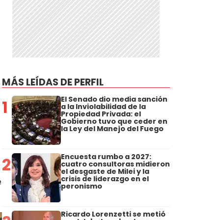
MÁS LEÍDAS DE PERFIL
El Senado dio media sanción
1
a la Inviolabilidad de la
Propiedad Privada: el
Gobierno tuvo que ceder en
la Ley del Manejo del Fuego
Encuesta rumbo a 2027:
2
cuatro consultoras midieron
el desgaste de Milei y la
crisis de liderazgo en el
e
peronismo
Ricardo Lorenzetti se metió