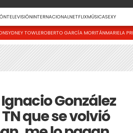
ÓN
TELEVISIÓN
INTERNACIONAL
NETFLIX
MÚSICA
SEXY
TON
SYDNEY TOWLE
ROBERTO GARCÍA MORITÁN
MARIELA PR
Ignacio González
e TN que se volvió
oban, me lo pagan