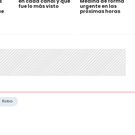
s
en cada canal y qué
Medina de forma
fue lo más visto
urgente en las
ue
próximas horas
Robo