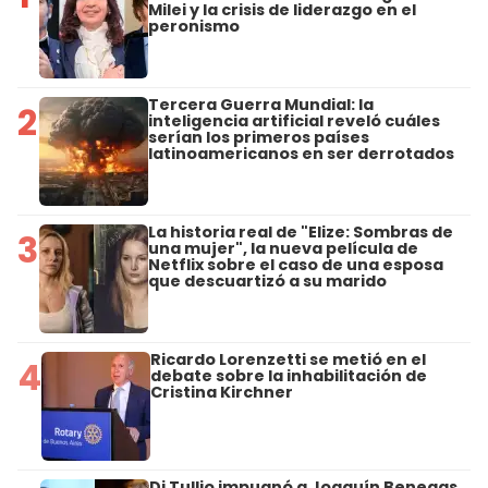
Milei y la crisis de liderazgo en el
peronismo
Tercera Guerra Mundial: la
2
inteligencia artificial reveló cuáles
serían los primeros países
latinoamericanos en ser derrotados
La historia real de "Elize: Sombras de
3
una mujer", la nueva película de
Netflix sobre el caso de una esposa
que descuartizó a su marido
Ricardo Lorenzetti se metió en el
4
debate sobre la inhabilitación de
Cristina Kirchner
Di Tullio impugnó a Joaquín Benegas