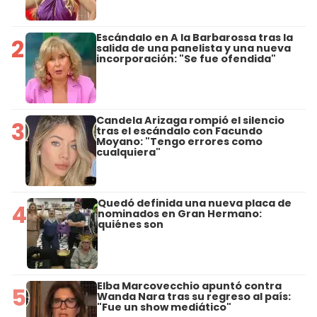
Escándalo en A la Barbarossa tras la
2
salida de una panelista y una nueva
incorporación: "Se fue ofendida"
Candela Arizaga rompió el silencio
3
tras el escándalo con Facundo
Moyano: "Tengo errores como
cualquiera"
Quedó definida una nueva placa de
4
nominados en Gran Hermano:
quiénes son
Elba Marcovecchio apuntó contra
5
Wanda Nara tras su regreso al país:
"Fue un show mediático"