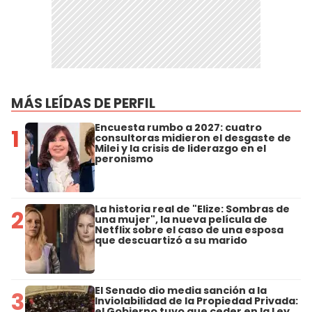
MÁS LEÍDAS DE PERFIL
Encuesta rumbo a 2027: cuatro
1
consultoras midieron el desgaste de
Milei y la crisis de liderazgo en el
peronismo
La historia real de "Elize: Sombras de
2
una mujer", la nueva película de
Netflix sobre el caso de una esposa
que descuartizó a su marido
El Senado dio media sanción a la
3
Inviolabilidad de la Propiedad Privada:
el Gobierno tuvo que ceder en la Ley