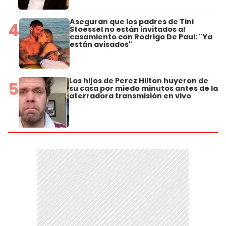
Aseguran que los padres de Tini
4
Stoessel no están invitados al
casamiento con Rodrigo De Paul: "Ya
están avisados"
Los hijos de Perez Hilton huyeron de
5
su casa por miedo minutos antes de la
aterradora transmisión en vivo