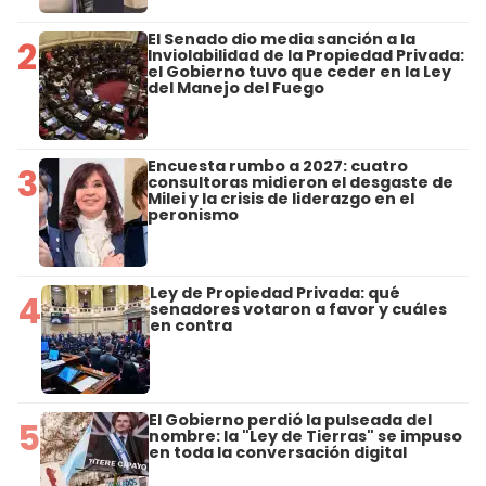
El Senado dio media sanción a la
2
Inviolabilidad de la Propiedad Privada:
el Gobierno tuvo que ceder en la Ley
del Manejo del Fuego
Encuesta rumbo a 2027: cuatro
3
consultoras midieron el desgaste de
Milei y la crisis de liderazgo en el
peronismo
Ley de Propiedad Privada: qué
4
senadores votaron a favor y cuáles
en contra
El Gobierno perdió la pulseada del
5
nombre: la "Ley de Tierras" se impuso
en toda la conversación digital