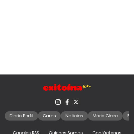
Diario Perfil
Caras
Noticias
Marie Claire
Fo
Canales RSS
Quienes Somos
Contáctenos