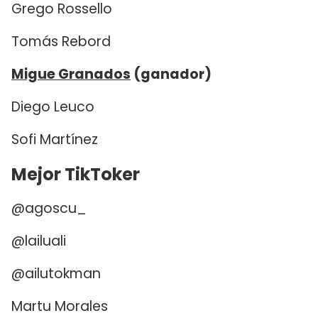
Grego Rossello
Tomás Rebord
Migue Granados
(ganador)
Diego Leuco
Sofi Martínez
Mejor TikToker
@agoscu_
@lailuali
@ailutokman
Martu Morales