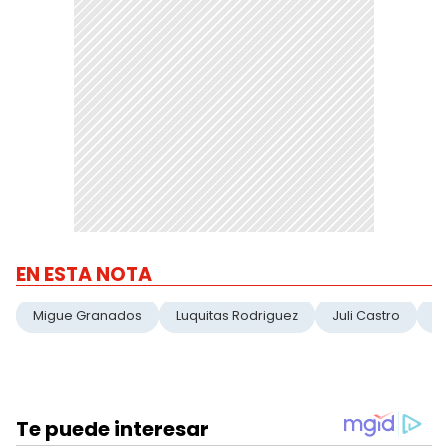
EN ESTA NOTA
Migue Granados
Luquitas Rodriguez
Juli Castro
El