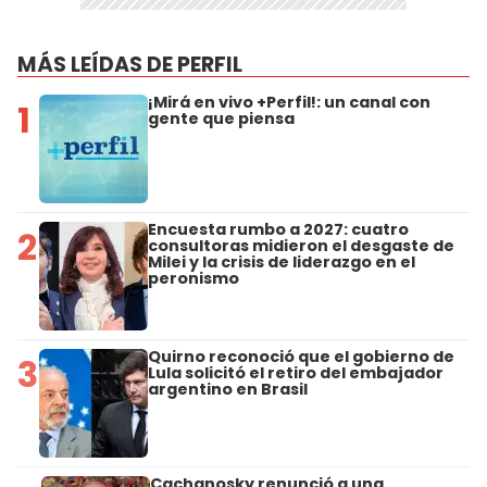
MÁS LEÍDAS DE PERFIL
¡Mirá en vivo +Perfil!: un canal con
1
gente que piensa
Encuesta rumbo a 2027: cuatro
2
consultoras midieron el desgaste de
Milei y la crisis de liderazgo en el
peronismo
Quirno reconoció que el gobierno de
3
Lula solicitó el retiro del embajador
argentino en Brasil
Cachanosky renunció a una