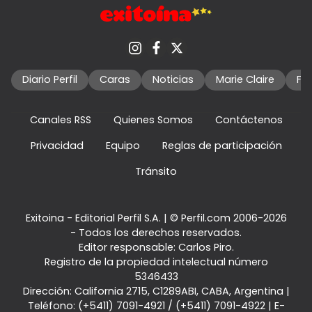
Diario Perfil
Caras
Noticias
Marie Claire
Fo
Canales RSS
Quienes Somos
Contáctenos
Privacidad
Equipo
Reglas de participación
Tránsito
Exitoina - Editorial Perfil S.A.
| © Perfil.com 2006-2026
- Todos los derechos reservados.
Editor responsable: Carlos Piro.
Registro de la propiedad intelectual número
5346433
Dirección:
California 2715
,
C1289ABI
,
CABA, Argentina
|
Teléfono:
(+5411) 7091-4921
/
(+5411) 7091-4922
| E-