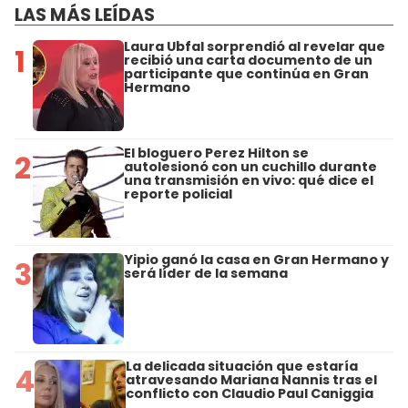
LAS MÁS LEÍDAS
Laura Ubfal sorprendió al revelar que
1
recibió una carta documento de un
participante que continúa en Gran
Hermano
El bloguero Perez Hilton se
2
autolesionó con un cuchillo durante
una transmisión en vivo: qué dice el
reporte policial
Yipio ganó la casa en Gran Hermano y
3
será líder de la semana
La delicada situación que estaría
4
atravesando Mariana Nannis tras el
conflicto con Claudio Paul Caniggia