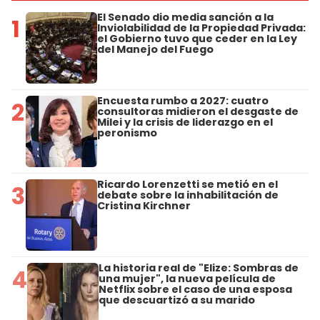
El Senado dio media sanción a la
1
Inviolabilidad de la Propiedad Privada:
el Gobierno tuvo que ceder en la Ley
del Manejo del Fuego
Encuesta rumbo a 2027: cuatro
2
consultoras midieron el desgaste de
Milei y la crisis de liderazgo en el
peronismo
Ricardo Lorenzetti se metió en el
3
debate sobre la inhabilitación de
Cristina Kirchner
La historia real de "Elize: Sombras de
4
una mujer", la nueva película de
Netflix sobre el caso de una esposa
que descuartizó a su marido