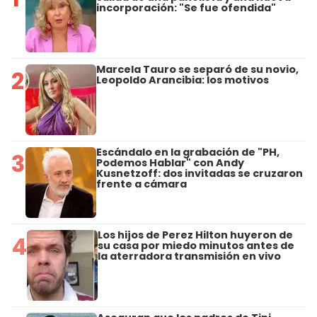
incorporación: "Se fue ofendida"
Marcela Tauro se separó de su novio,
2
Leopoldo Arancibia: los motivos
Escándalo en la grabación de "PH,
3
Podemos Hablar" con Andy
Kusnetzoff: dos invitadas se cruzaron
frente a cámara
Los hijos de Perez Hilton huyeron de
4
su casa por miedo minutos antes de
la aterradora transmisión en vivo