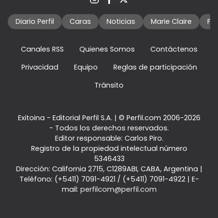
Diario Perfil
Caras
Noticias
Marie Claire
Fo
Canales RSS
Quienes Somos
Contáctenos
Privacidad
Equipo
Reglas de participación
Tránsito
Exitoina - Editorial Perfil S.A.
| © Perfil.com 2006-2026
- Todos los derechos reservados.
Editor responsable: Carlos Piro.
Registro de la propiedad intelectual número
5346433
Dirección:
California 2715
,
C1289ABI
,
CABA, Argentina
|
Teléfono:
(+5411) 7091-4921
/
(+5411) 7091-4922
| E-
mail:
perfilcom@perfil.com