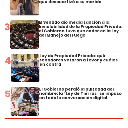
que descuartizó a su marido
El Senado dio media sanción a la
3
Inviolabilidad de la Propiedad Privada:
el Gobierno tuvo que ceder en la Ley
del Manejo del Fuego
Ley de Propiedad Privada: qué
4
senadores votaron a favor y cuáles
en contra
El Gobierno perdió la pulseada del
5
nombre: la "Ley de Tierras" se impuso
en toda la conversación digital