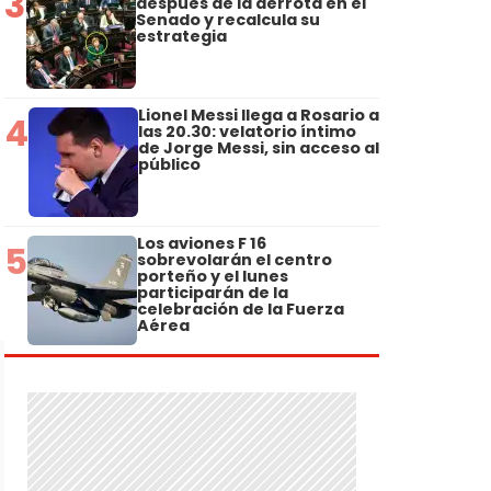
3
después de la derrota en el
Senado y recalcula su
estrategia
Lionel Messi llega a Rosario a
4
las 20.30: velatorio íntimo
de Jorge Messi, sin acceso al
público
Los aviones F 16
5
sobrevolarán el centro
porteño y el lunes
participarán de la
celebración de la Fuerza
Aérea