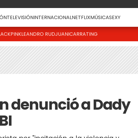
ÓN
TELEVISIÓN
INTERNACIONAL
NETFLIX
MÚSICA
SEXY
LACKPINK
LEANDRO RUD
JUANICAR
RATING
n denunció a Dady
BI