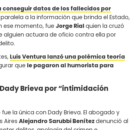
conseguir datos de los fallecidos por
 paralela a la información que brinda el Estado,
En ese momento, fue
Jorge Rial
quien la cruzó
 alguien actuara de oficio contra ella por
elito.
tes,
Luis Ventura lanzó una polémica teoría
gurar que
le pagaron al humorista para
Dady Brieva por “intimidación
 fue la única con Dady Brieva. El abogado y
s Aires
Alejandro Sarubbi Benítez
denunció al
meter delitos, apología del crimen e