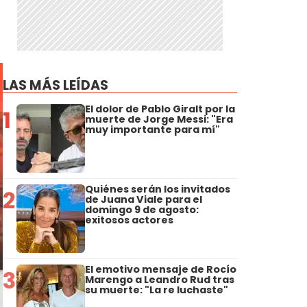
LAS MÁS LEÍDAS
El dolor de Pablo Giralt por la
1
muerte de Jorge Messi: "Era
muy importante para mí"
Quiénes serán los invitados
2
de Juana Viale para el
domingo 9 de agosto:
exitosos actores
El emotivo mensaje de Rocío
3
Marengo a Leandro Rud tras
su muerte: "La re luchaste"