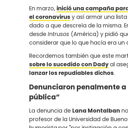
En marzo,
inició una campaña para 
el coronavirus
y así armar una lista
dado a que descreía de la misma. 
desde
Intrusos
(América) y pidió que
considerar que lo que hacía era un d
Recordemos también que este mar
sobre lo sucedido con Dady
al ase
lanzar los repudiables dichos
.
Denunciaron penalmente a 
pública”
La denuncia de
Lana Montalban
no
profesor de la Universidad de Bueno
humorista
por "por instigación a co