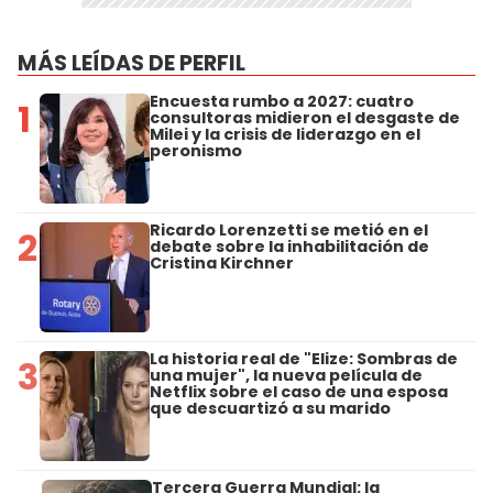
MÁS LEÍDAS DE PERFIL
Encuesta rumbo a 2027: cuatro
1
consultoras midieron el desgaste de
Milei y la crisis de liderazgo en el
peronismo
Ricardo Lorenzetti se metió en el
2
debate sobre la inhabilitación de
Cristina Kirchner
La historia real de "Elize: Sombras de
3
una mujer", la nueva película de
Netflix sobre el caso de una esposa
que descuartizó a su marido
Tercera Guerra Mundial: la