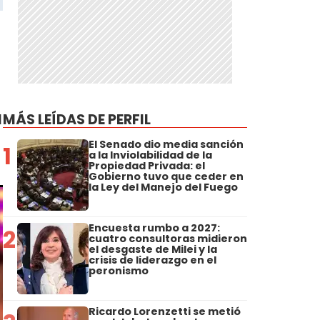
l
MÁS LEÍDAS DE PERFIL
El Senado dio media sanción
1
a la Inviolabilidad de la
Propiedad Privada: el
Gobierno tuvo que ceder en
la Ley del Manejo del Fuego
Encuesta rumbo a 2027:
2
cuatro consultoras midieron
el desgaste de Milei y la
crisis de liderazgo en el
peronismo
Ricardo Lorenzetti se metió