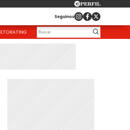
Seguinos
IETO
RATING