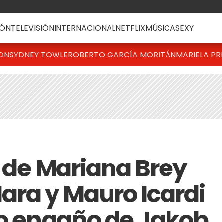
ÓN
TELEVISIÓN
INTERNACIONAL
NETFLIX
MÚSICA
SEXY
TON
SYDNEY TOWLE
ROBERTO GARCÍA MORITÁN
MARIELA PR
a de Mariana Brey
ra y Mauro Icardi
to engaño de Jakob