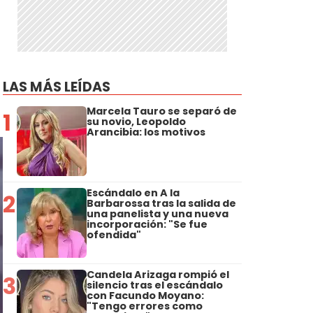
LAS MÁS LEÍDAS
Marcela Tauro se separó de
1
su novio, Leopoldo
Arancibia: los motivos
Escándalo en A la
2
Barbarossa tras la salida de
una panelista y una nueva
incorporación: "Se fue
ofendida"
Candela Arizaga rompió el
3
silencio tras el escándalo
con Facundo Moyano:
"Tengo errores como