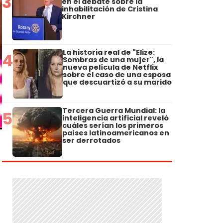
3
en el debate sobre la
inhabilitación de Cristina
Kirchner
La historia real de "Elize:
4
Sombras de una mujer", la
nueva película de Netflix
sobre el caso de una esposa
que descuartizó a su marido
Tercera Guerra Mundial: la
5
inteligencia artificial reveló
cuáles serían los primeros
países latinoamericanos en
ser derrotados