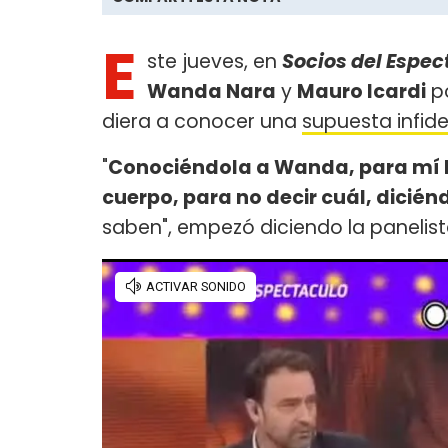
E
ste jueves, en
Socios del Espec
Wanda Nara
y
Mauro Icardi
po
diera a conocer una
supuesta infid
"
Conociéndola a Wanda, para mí lo
cuerpo, para no decir cuál, diciénd
saben", empezó diciendo la panelist