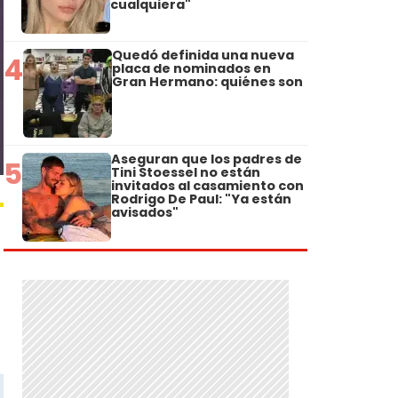
cualquiera"
Quedó definida una nueva
4
placa de nominados en
Gran Hermano: quiénes son
Aseguran que los padres de
5
Tini Stoessel no están
invitados al casamiento con
Rodrigo De Paul: "Ya están
avisados"