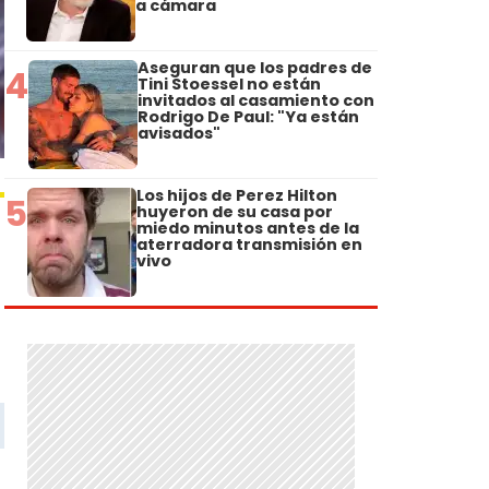
a cámara
Aseguran que los padres de
4
Tini Stoessel no están
invitados al casamiento con
Rodrigo De Paul: "Ya están
avisados"
Los hijos de Perez Hilton
5
huyeron de su casa por
miedo minutos antes de la
aterradora transmisión en
vivo