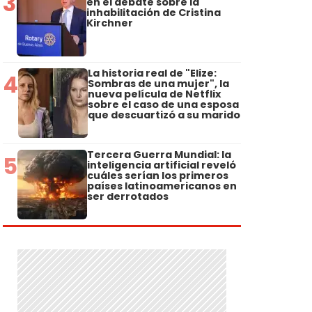
3
en el debate sobre la
inhabilitación de Cristina
Kirchner
La historia real de "Elize:
4
Sombras de una mujer", la
nueva película de Netflix
sobre el caso de una esposa
que descuartizó a su marido
Tercera Guerra Mundial: la
5
inteligencia artificial reveló
cuáles serían los primeros
países latinoamericanos en
ser derrotados