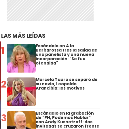
LAS MÁS LEÍDAS
Escándalo en A la
1
Barbarossa tras la salida de
una panelista y una nueva
incorporación: "Se fue
ofendida"
Marcela Tauro se separó de
2
su novio, Leopoldo
Arancibia: los motivos
Escándalo en la grabación
3
de "PH, Podemos Hablar"
con Andy Kusnetzoff: dos
invitadas se cruzaron frente