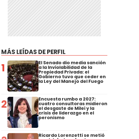
MÁS LEÍDAS DE PERFIL
El Senado dio media sanción
1
a la Inviolabilidad de la
Propiedad Privada: el
Gobierno tuvo que ceder en
la Ley del Manejo del Fuego
Encuesta rumbo a 2027:
2
cuatro consultoras midieron
el desgaste de Milei y la
crisis de liderazgo en el
peronismo
Ricardo Lorenzetti se metió