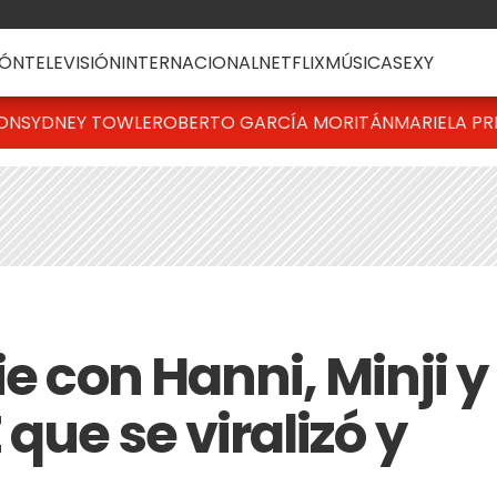
ÓN
TELEVISIÓN
INTERNACIONAL
NETFLIX
MÚSICA
SEXY
TON
SYDNEY TOWLE
ROBERTO GARCÍA MORITÁN
MARIELA PR
ie con Hanni, Minji y
que se viralizó y