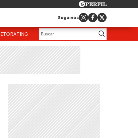
Seguinos
IETO
RATING