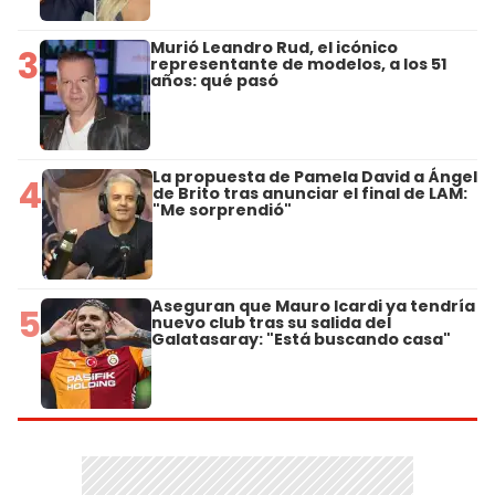
Murió Leandro Rud, el icónico
3
representante de modelos, a los 51
años: qué pasó
La propuesta de Pamela David a Ángel
4
de Brito tras anunciar el final de LAM:
"Me sorprendió"
Aseguran que Mauro Icardi ya tendría
5
nuevo club tras su salida del
Galatasaray: "Está buscando casa"