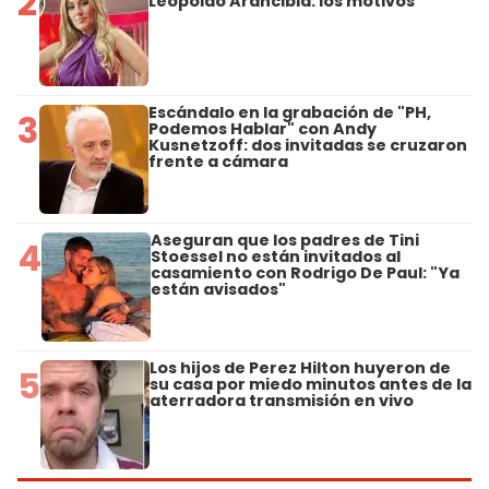
2
Leopoldo Arancibia: los motivos
Escándalo en la grabación de "PH,
3
Podemos Hablar" con Andy
Kusnetzoff: dos invitadas se cruzaron
frente a cámara
Aseguran que los padres de Tini
4
Stoessel no están invitados al
casamiento con Rodrigo De Paul: "Ya
están avisados"
Los hijos de Perez Hilton huyeron de
5
su casa por miedo minutos antes de la
aterradora transmisión en vivo