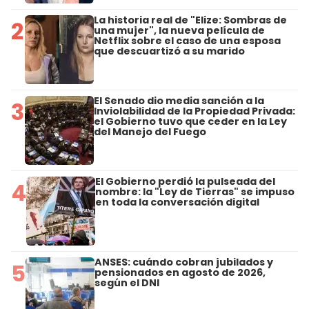
La historia real de "Elize: Sombras de
2
una mujer", la nueva película de
Netflix sobre el caso de una esposa
que descuartizó a su marido
El Senado dio media sanción a la
3
Inviolabilidad de la Propiedad Privada:
el Gobierno tuvo que ceder en la Ley
del Manejo del Fuego
El Gobierno perdió la pulseada del
4
nombre: la "Ley de Tierras" se impuso
en toda la conversación digital
ANSES: cuándo cobran jubilados y
5
pensionados en agosto de 2026,
según el DNI