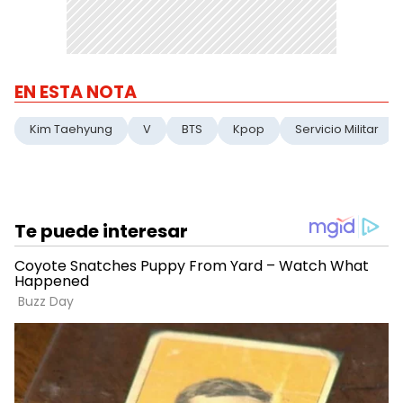
EN ESTA NOTA
Kim Taehyung
V
BTS
Kpop
Servicio Militar