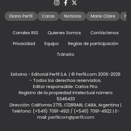
Diario Perfil
Caras
Noticias
Marie Claire
Fo
Canales RSS
Quienes Somos
Contáctenos
Privacidad
Equipo
Reglas de participación
Tránsito
Exitoina - Editorial Perfil S.A.
| © Perfil.com 2006-2026
- Todos los derechos reservados.
Editor responsable: Carlos Piro.
Registro de la propiedad intelectual número
5346433
Dirección:
California 2715
,
C1289ABI
,
CABA, Argentina
|
Teléfono:
(+5411) 7091-4921
/
(+5411) 7091-4922
| E-
mail:
perfilcom@perfil.com