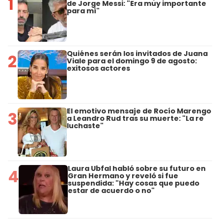
1
de Jorge Messi: "Era muy importante
para mí"
Quiénes serán los invitados de Juana
2
Viale para el domingo 9 de agosto:
exitosos actores
El emotivo mensaje de Rocío Marengo
3
a Leandro Rud tras su muerte: "La re
luchaste"
Laura Ubfal habló sobre su futuro en
4
Gran Hermano y reveló si fue
suspendida: "Hay cosas que puedo
estar de acuerdo o no"