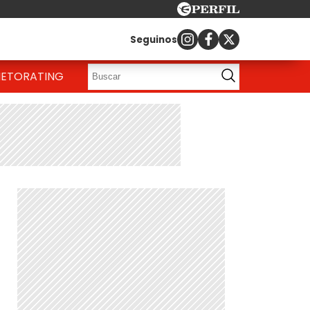
Seguinos
IETO
RATING