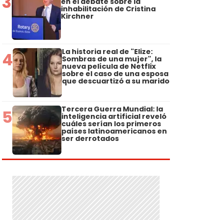
3
en el debate sobre la
inhabilitación de Cristina
Kirchner
La historia real de "Elize:
4
Sombras de una mujer", la
nueva película de Netflix
sobre el caso de una esposa
que descuartizó a su marido
Tercera Guerra Mundial: la
5
inteligencia artificial reveló
cuáles serían los primeros
países latinoamericanos en
ser derrotados