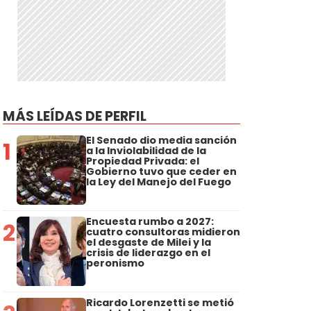
MÁS LEÍDAS DE PERFIL
El Senado dio media sanción
1
a la Inviolabilidad de la
Propiedad Privada: el
Gobierno tuvo que ceder en
la Ley del Manejo del Fuego
Encuesta rumbo a 2027:
2
cuatro consultoras midieron
el desgaste de Milei y la
crisis de liderazgo en el
peronismo
Ricardo Lorenzetti se metió