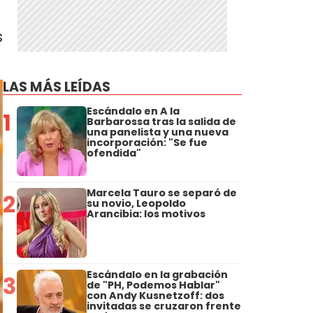
s
LAS MÁS LEÍDAS
Escándalo en A la
1
Barbarossa tras la salida de
una panelista y una nueva
incorporación: "Se fue
ofendida"
Marcela Tauro se separó de
2
su novio, Leopoldo
Arancibia: los motivos
Escándalo en la grabación
3
de "PH, Podemos Hablar"
con Andy Kusnetzoff: dos
invitadas se cruzaron frente