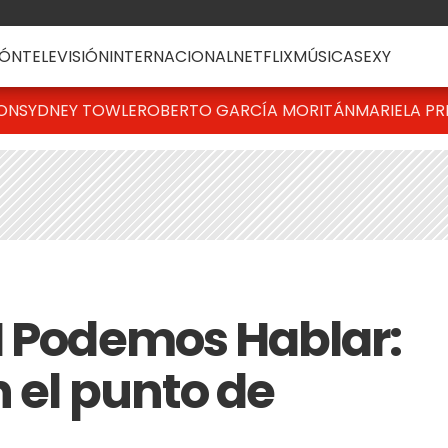
ÓN
TELEVISIÓN
INTERNACIONAL
NETFLIX
MÚSICA
SEXY
TON
SYDNEY TOWLE
ROBERTO GARCÍA MORITÁN
MARIELA PR
H Podemos Hablar:
 el punto de