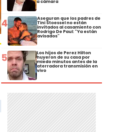
a cámara
Aseguran que los padres de
4
Tini Stoessel no están
invitados al casamiento con
Rodrigo De Paul: "Ya están
avisados"
Los hijos de Perez Hilton
5
huyeron de su casa por
miedo minutos antes de la
aterradora transmisión en
vivo