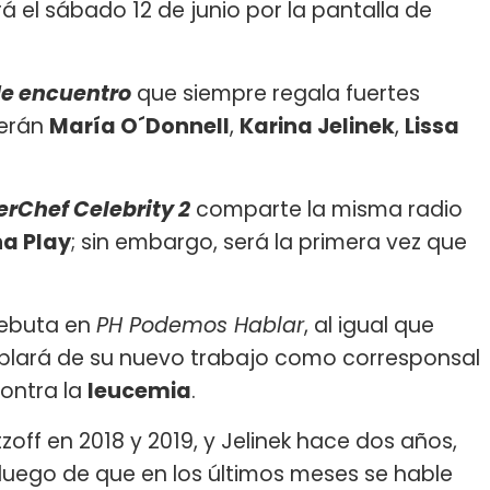
á el sábado 12 de junio por la pantalla de
de encuentro
que siempre regala fuertes
serán
María O´Donnell
,
Karina Jelinek
,
Lissa
rChef Celebrity 2
comparte la misma radio
a Play
; sin embargo, será la primera vez que
debuta en
PH Podemos Hablar
, al igual que
ablará de su nuevo trabajo como corresponsal
contra la
leucemia
.
off en 2018 y 2019, y Jelinek hace dos años,
luego de que en los últimos meses se hable