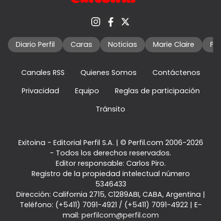
Diario Perfil
Caras
Noticias
Marie Claire
Fo
Canales RSS
Quienes Somos
Contáctenos
Privacidad
Equipo
Reglas de participación
Tránsito
Exitoina - Editorial Perfil S.A.
| © Perfil.com 2006-2026
- Todos los derechos reservados.
Editor responsable: Carlos Piro.
Registro de la propiedad intelectual número
5346433
Dirección:
California 2715
,
C1289ABI
,
CABA, Argentina
|
Teléfono:
(+5411) 7091-4921
/
(+5411) 7091-4922
| E-
mail:
perfilcom@perfil.com