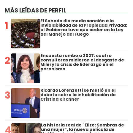
MÁS LEÍDAS DE PERFIL
El Senado dio media sanción a la
1
Inviolabilidad de la Propiedad Privada:
el Gobierno tuvo que ceder en la Ley
del Manejo del Fuego
Encuesta rumbo a 2027: cuatro
2
consultoras midieron el desgaste de
Milei y la crisis de liderazgo en el
peronismo
Ricardo Lorenzetti se metió en el
3
debate sobre la inhabilitación de
Cristina Kirchner
La historia real de "Elize: Sombras de
4
una mujer", la nueva película de