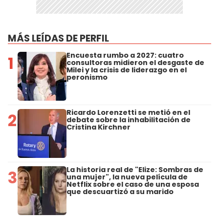
MÁS LEÍDAS DE PERFIL
Encuesta rumbo a 2027: cuatro
1
consultoras midieron el desgaste de
Milei y la crisis de liderazgo en el
peronismo
Ricardo Lorenzetti se metió en el
2
debate sobre la inhabilitación de
Cristina Kirchner
La historia real de "Elize: Sombras de
3
una mujer", la nueva película de
Netflix sobre el caso de una esposa
que descuartizó a su marido