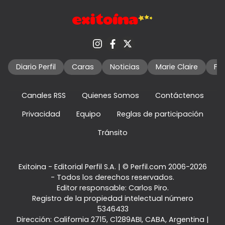
Diario Perfil
Caras
Noticias
Marie Claire
Fo
Canales RSS
Quienes Somos
Contáctenos
Privacidad
Equipo
Reglas de participación
Tránsito
Exitoina - Editorial Perfil S.A.
| © Perfil.com 2006-2026
- Todos los derechos reservados.
Editor responsable: Carlos Piro.
Registro de la propiedad intelectual número
5346433
Dirección:
California 2715
,
C1289ABI
,
CABA, Argentina
|