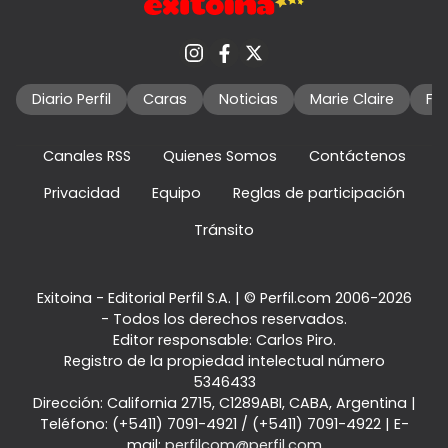
Diario Perfil
Caras
Noticias
Marie Claire
Fo
Canales RSS
Quienes Somos
Contáctenos
Privacidad
Equipo
Reglas de participación
Tránsito
Exitoina - Editorial Perfil S.A.
| © Perfil.com 2006-2026
- Todos los derechos reservados.
Editor responsable: Carlos Piro.
Registro de la propiedad intelectual número
5346433
Dirección:
California 2715
,
C1289ABI
,
CABA, Argentina
|
Teléfono:
(+5411) 7091-4921
/
(+5411) 7091-4922
| E-
mail:
perfilcom@perfil.com