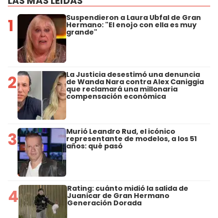
LAS MÁS LEÍDAS
Suspendieron a Laura Ubfal de Gran
1
Hermano: "El enojo con ella es muy
grande"
La Justicia desestimó una denuncia
2
de Wanda Nara contra Alex Caniggia
que reclamará una millonaria
compensación económica
Murió Leandro Rud, el icónico
3
representante de modelos, a los 51
años: qué pasó
Rating: cuánto midió la salida de
4
Juanicar de Gran Hermano
Generación Dorada