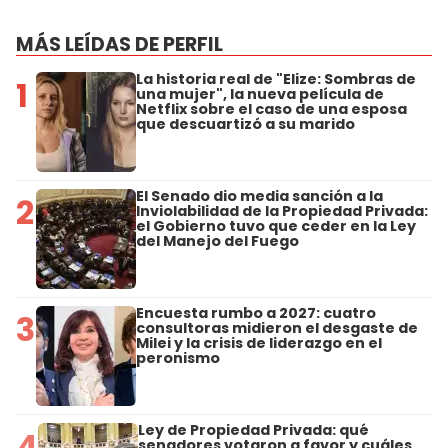
MÁS LEÍDAS DE PERFIL
La historia real de "Elize: Sombras de
1
una mujer", la nueva película de
Netflix sobre el caso de una esposa
que descuartizó a su marido
El Senado dio media sanción a la
2
Inviolabilidad de la Propiedad Privada:
el Gobierno tuvo que ceder en la Ley
del Manejo del Fuego
Encuesta rumbo a 2027: cuatro
3
consultoras midieron el desgaste de
Milei y la crisis de liderazgo en el
peronismo
Ley de Propiedad Privada: qué
4
senadores votaron a favor y cuáles