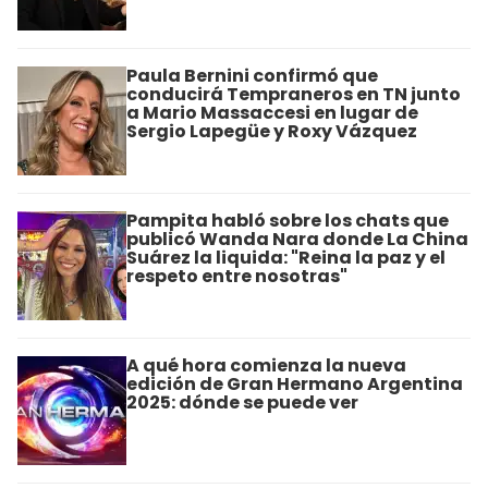
Paula Bernini confirmó que
conducirá Tempraneros en TN junto
a Mario Massaccesi en lugar de
Sergio Lapegüe y Roxy Vázquez
Pampita habló sobre los chats que
publicó Wanda Nara donde La China
Suárez la liquida: "Reina la paz y el
respeto entre nosotras"
A qué hora comienza la nueva
edición de Gran Hermano Argentina
2025: dónde se puede ver