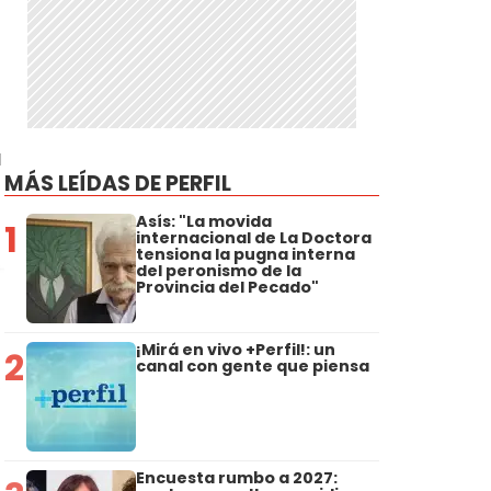
a
MÁS LEÍDAS DE PERFIL
Asís: "La movida
1
internacional de La Doctora
tensiona la pugna interna
del peronismo de la
Provincia del Pecado"
¡Mirá en vivo +Perfil!: un
2
canal con gente que piensa
Encuesta rumbo a 2027: