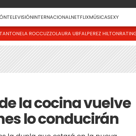
ÓN
TELEVISIÓN
INTERNACIONAL
NETFLIX
MÚSICA
SEXY
T
ANTONELA ROCCUZZO
LAURA UBFAL
PEREZ HILTON
RATIN
de la cocina vuelve
énes lo conducirán