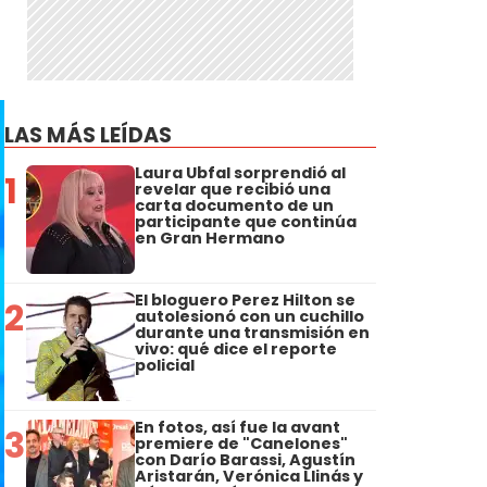
LAS MÁS LEÍDAS
Laura Ubfal sorprendió al
1
revelar que recibió una
carta documento de un
participante que continúa
en Gran Hermano
El bloguero Perez Hilton se
2
autolesionó con un cuchillo
durante una transmisión en
vivo: qué dice el reporte
policial
En fotos, así fue la avant
3
premiere de "Canelones"
con Darío Barassi, Agustín
Aristarán, Verónica Llinás y