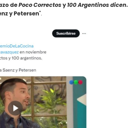
azo de
Poco Correctos
y
100 Argentinos dicen
.
enz y Petersen
".