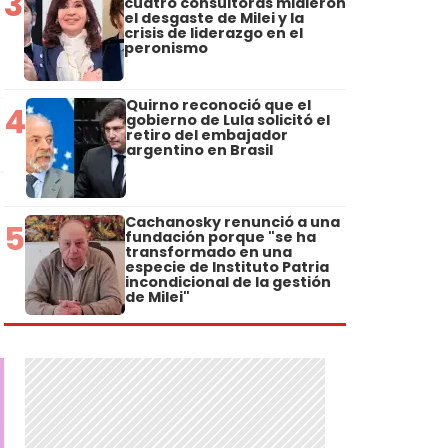
3
cuatro consultoras midieron
el desgaste de Milei y la
crisis de liderazgo en el
peronismo
Quirno reconoció que el
4
gobierno de Lula solicitó el
retiro del embajador
argentino en Brasil
Cachanosky renunció a una
5
fundación porque "se ha
transformado en una
especie de Instituto Patria
incondicional de la gestión
de Milei"