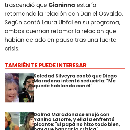
trascendió que
Gianinna
estaría
retomando la relación con Daniel Osvaldo.
Según contó Laura Ubfal en su programa,
ambos querrían retomar la relación que
habían dejado en pausa tras una fuerte
crisis.
TAMBIÉN TE PUEDE INTERESAR
Soledad Silveyra contó que Diego
Maradona intentó seducirla: "Me
quedé hablando con él"
Dalma Maradona se enojó con
Yanina Latorre, y ella la enfrentó
picante: "El papá no hizo todo bien,
hay que bancar la crítica"