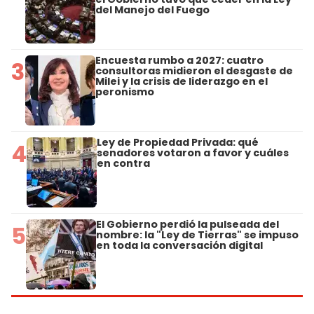
del Manejo del Fuego
Encuesta rumbo a 2027: cuatro
3
consultoras midieron el desgaste de
Milei y la crisis de liderazgo en el
peronismo
Ley de Propiedad Privada: qué
4
senadores votaron a favor y cuáles
en contra
El Gobierno perdió la pulseada del
5
nombre: la "Ley de Tierras" se impuso
en toda la conversación digital