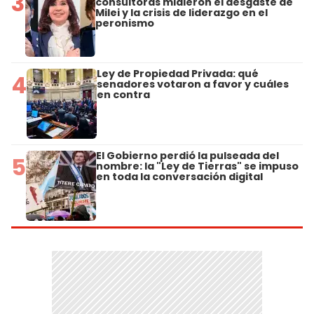
3
consultoras midieron el desgaste de
Milei y la crisis de liderazgo en el
peronismo
Ley de Propiedad Privada: qué
4
senadores votaron a favor y cuáles
en contra
El Gobierno perdió la pulseada del
5
nombre: la "Ley de Tierras" se impuso
en toda la conversación digital