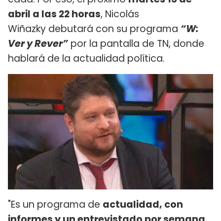
abril a las 22 horas
, Nicolás
Wiñazky debutará con su programa
“W:
Ver y Rever”
por la pantalla de TN, donde
hablará de la actualidad política.
"Es un programa de
actualidad, con
informes y un entrevistado por semana
.