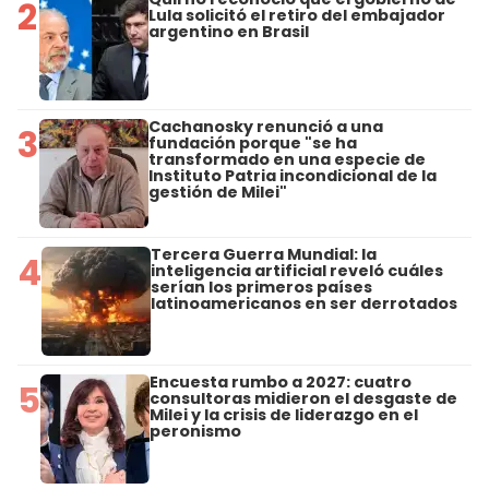
2
Lula solicitó el retiro del embajador
argentino en Brasil
Cachanosky renunció a una
3
fundación porque "se ha
transformado en una especie de
Instituto Patria incondicional de la
gestión de Milei"
Tercera Guerra Mundial: la
4
inteligencia artificial reveló cuáles
serían los primeros países
latinoamericanos en ser derrotados
Encuesta rumbo a 2027: cuatro
5
consultoras midieron el desgaste de
Milei y la crisis de liderazgo en el
peronismo