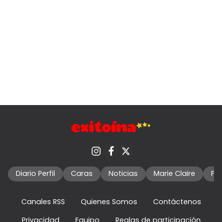
Diario Perfil
Caras
Noticias
Marie Claire
Fo
Canales RSS
Quienes Somos
Contáctenos
Privacidad
Equipo
Reglas de participación