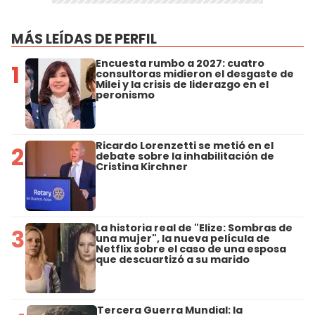
MÁS LEÍDAS DE PERFIL
Encuesta rumbo a 2027: cuatro
1
consultoras midieron el desgaste de
Milei y la crisis de liderazgo en el
peronismo
Ricardo Lorenzetti se metió en el
2
debate sobre la inhabilitación de
Cristina Kirchner
La historia real de "Elize: Sombras de
3
una mujer", la nueva película de
Netflix sobre el caso de una esposa
que descuartizó a su marido
Tercera Guerra Mundial: la