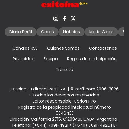
Diario Perfil
Caras
Noticias
Marie Claire
Fo
Canales RSS
Quienes Somos
Contáctenos
Privacidad
Equipo
Reglas de participación
Tránsito
Exitoina - Editorial Perfil S.A.
| © Perfil.com 2006-2026
- Todos los derechos reservados.
Editor responsable: Carlos Piro.
Registro de la propiedad intelectual número
5346433
Dirección:
California 2715
,
C1289ABI
,
CABA, Argentina
|
Teléfono:
(+5411) 7091-4921
/
(+5411) 7091-4922
| E-