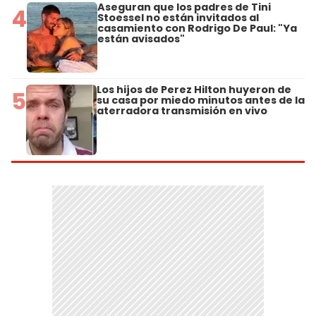
Aseguran que los padres de Tini
4
Stoessel no están invitados al
casamiento con Rodrigo De Paul: "Ya
están avisados"
Los hijos de Perez Hilton huyeron de
5
su casa por miedo minutos antes de la
aterradora transmisión en vivo