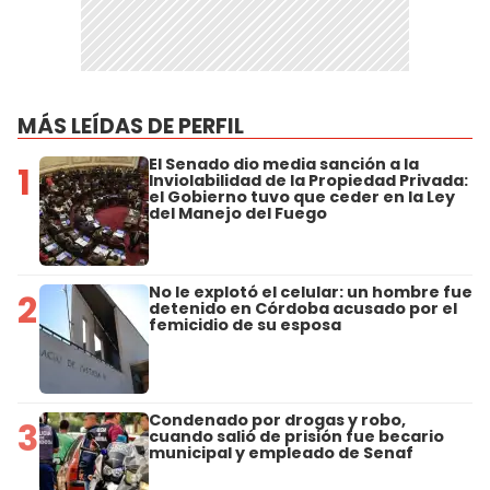
MÁS LEÍDAS DE PERFIL
El Senado dio media sanción a la
1
Inviolabilidad de la Propiedad Privada:
el Gobierno tuvo que ceder en la Ley
del Manejo del Fuego
No le explotó el celular: un hombre fue
2
detenido en Córdoba acusado por el
femicidio de su esposa
Condenado por drogas y robo,
3
cuando salió de prisión fue becario
municipal y empleado de Senaf