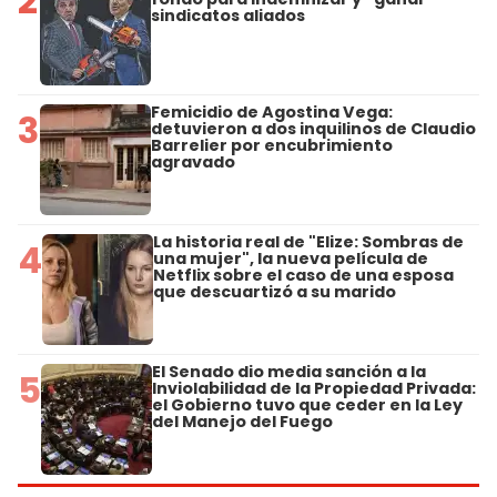
2
sindicatos aliados
Femicidio de Agostina Vega:
3
detuvieron a dos inquilinos de Claudio
Barrelier por encubrimiento
agravado
La historia real de "Elize: Sombras de
4
una mujer", la nueva película de
Netflix sobre el caso de una esposa
que descuartizó a su marido
El Senado dio media sanción a la
5
Inviolabilidad de la Propiedad Privada:
el Gobierno tuvo que ceder en la Ley
del Manejo del Fuego