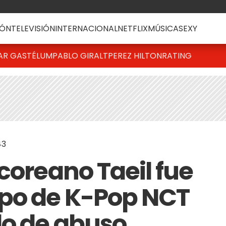
ÓN
TELEVISIÓN
INTERNACIONAL
NETFLIX
MÚSICA
SEXY
AR GASTÉLUM
PABLO GIRALT
PEREZ HILTON
RATING
43
coreano Taeil fue
upo de K-Pop NCT
do de abuso