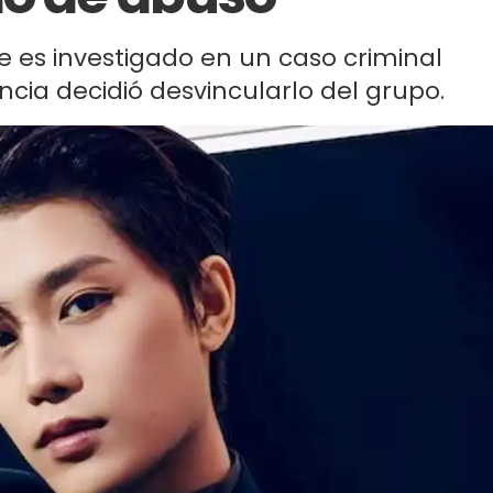
 es investigado en un caso criminal
cia decidió desvincularlo del grupo.