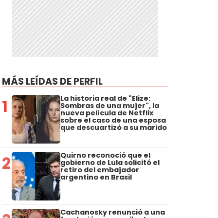
MÁS LEÍDAS DE PERFIL
La historia real de "Elize:
1
Sombras de una mujer", la
nueva película de Netflix
sobre el caso de una esposa
que descuartizó a su marido
Quirno reconoció que el
2
gobierno de Lula solicitó el
retiro del embajador
argentino en Brasil
Cachanosky renunció a una