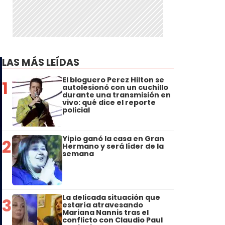
LAS MÁS LEÍDAS
El bloguero Perez Hilton se
1
autolesionó con un cuchillo
durante una transmisión en
vivo: qué dice el reporte
policial
Yipio ganó la casa en Gran
2
Hermano y será líder de la
semana
La delicada situación que
3
estaría atravesando
Mariana Nannis tras el
conflicto con Claudio Paul