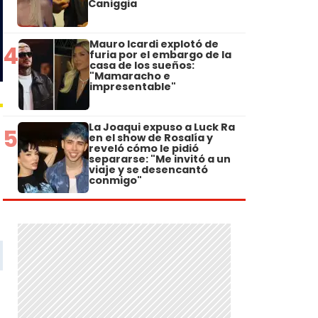
Caniggia
Mauro Icardi explotó de
4
furia por el embargo de la
casa de los sueños:
"Mamaracho e
impresentable"
La Joaqui expuso a Luck Ra
5
en el show de Rosalía y
reveló cómo le pidió
separarse: "Me invitó a un
viaje y se desencantó
conmigo"