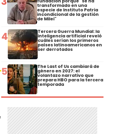
3
fundación porque "se ha
transformado en una
especie de Instituto Patria
incondicional de la gestión
de Milei"
Tercera Guerra Mundial: la
4
inteligencia artificial reveló
cuáles serían los primeros
países latinoamericanos en
ser derrotados
The Last of Us cambiará de
5
género en 2027: el
volantazo narrativo que
prepara HBO para la tercera
temporada
e