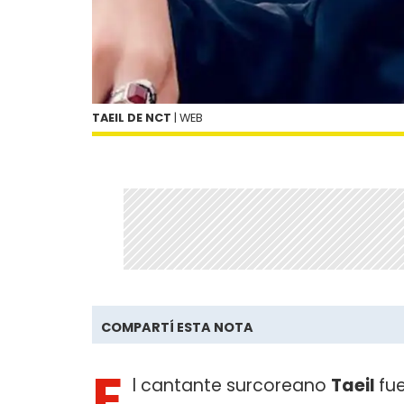
TAEIL DE NCT
| WEB
COMPARTÍ ESTA NOTA
E
l cantante surcoreano
Taeil
fu