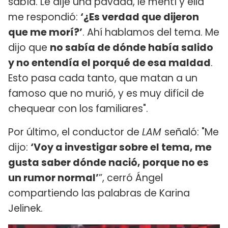
sabía. Le dije una pavada, le mentí y ella
me respondió:
‘¿Es verdad que dijeron
que me morí?’
. Ahí hablamos del tema. Me
dijo que
no sabía de dónde había salido
y no entendía el porqué de esa maldad
.
Esto pasa cada tanto, que matan a un
famoso que no murió, y es muy difícil de
chequear con los familiares".
Por último, el conductor de
LAM
señaló: "Me
dijo:
‘Voy a investigar sobre el tema, me
gusta saber dónde nació, porque no es
un rumor normal’
”, cerró Ángel
compartiendo las palabras de Karina
Jelinek.