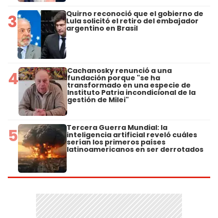
Quirno reconoció que el gobierno de
3
Lula solicitó el retiro del embajador
argentino en Brasil
Cachanosky renunció a una
4
fundación porque "se ha
transformado en una especie de
Instituto Patria incondicional de la
gestión de Milei"
Tercera Guerra Mundial: la
5
inteligencia artificial reveló cuáles
serían los primeros países
latinoamericanos en ser derrotados