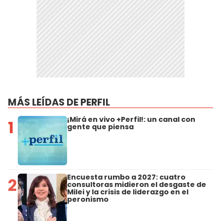
MÁS LEÍDAS DE PERFIL
¡Mirá en vivo +Perfil!: un canal con
1
gente que piensa
Encuesta rumbo a 2027: cuatro
2
consultoras midieron el desgaste de
Milei y la crisis de liderazgo en el
peronismo