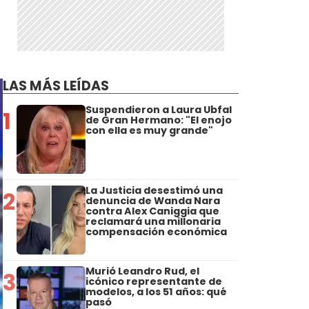
LAS MÁS LEÍDAS
Suspendieron a Laura Ubfal
1
de Gran Hermano: "El enojo
con ella es muy grande"
La Justicia desestimó una
2
denuncia de Wanda Nara
contra Alex Caniggia que
reclamará una millonaria
compensación económica
Murió Leandro Rud, el
3
icónico representante de
modelos, a los 51 años: qué
pasó