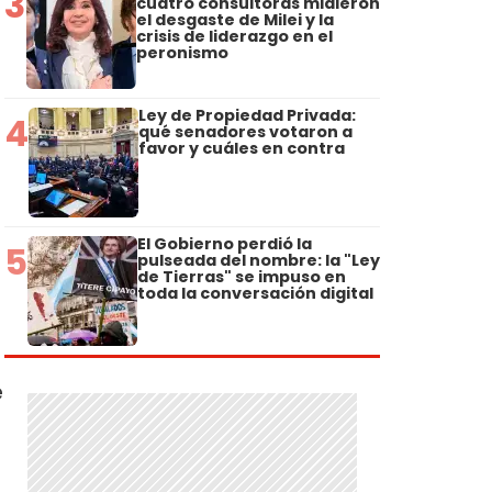
3
cuatro consultoras midieron
el desgaste de Milei y la
crisis de liderazgo en el
peronismo
Ley de Propiedad Privada:
4
qué senadores votaron a
favor y cuáles en contra
El Gobierno perdió la
5
pulseada del nombre: la "Ley
de Tierras" se impuso en
toda la conversación digital
e