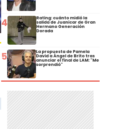
Rating: cuánto midió la
4
salida de Juanicar de Gran
Hermano Generación
Dorada
La propuesta de Pamela
5
David a Ángel de Brito tras
anunciar el final de LAM: "Me
sorprendió"