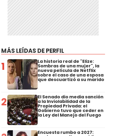
MÁS LEÍDAS DE PERFIL
La historia real de "Elize:
1
Sombras de una mujer", la
nueva película de Netflix
sobre el caso de una esposa
que descuartizó a su marido
El Senado dio media sanción
2
a la Inviolabilidad de la
Propiedad Privada: el
Gobierno tuvo que ceder en
la Ley del Manejo del Fuego
Encuesta rumbo a 2027: