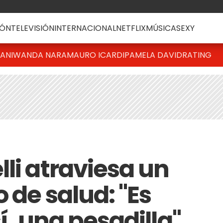
ÓN
TELEVISIÓN
INTERNACIONAL
NETFLIX
MÚSICA
SEXY
IANI
WANDA NARA
MAURO ICARDI
PAMELA DAVID
RATING
li atraviesa un
 de salud: "Es
sí, una pesadilla"