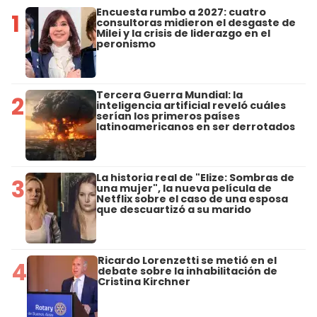
Encuesta rumbo a 2027: cuatro
1
consultoras midieron el desgaste de
Milei y la crisis de liderazgo en el
peronismo
Tercera Guerra Mundial: la
2
inteligencia artificial reveló cuáles
serían los primeros países
latinoamericanos en ser derrotados
La historia real de "Elize: Sombras de
3
una mujer", la nueva película de
Netflix sobre el caso de una esposa
que descuartizó a su marido
Ricardo Lorenzetti se metió en el
4
debate sobre la inhabilitación de
Cristina Kirchner