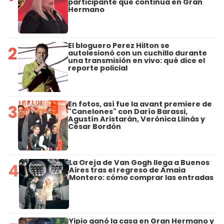
participante que continúa en Gran
Hermano
El bloguero Perez Hilton se
2
autolesionó con un cuchillo durante
una transmisión en vivo: qué dice el
reporte policial
En fotos, así fue la avant premiere de
3
"Canelones" con Darío Barassi,
Agustín Aristarán, Verónica Llinás y
César Bordón
La Oreja de Van Gogh llega a Buenos
4
Aires tras el regreso de Amaia
Montero: cómo comprar las entradas
Yipio ganó la casa en Gran Hermano y