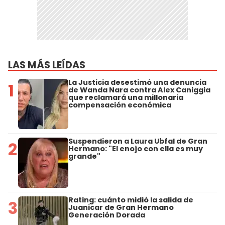
LAS MÁS LEÍDAS
La Justicia desestimó una denuncia
1
de Wanda Nara contra Alex Caniggia
que reclamará una millonaria
compensación económica
Suspendieron a Laura Ubfal de Gran
2
Hermano: "El enojo con ella es muy
grande"
Rating: cuánto midió la salida de
3
Juanicar de Gran Hermano
Generación Dorada