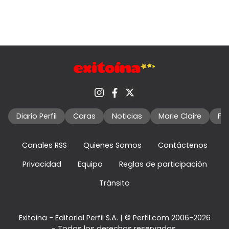
Diario Perfil
Caras
Noticias
Marie Claire
Fo
Canales RSS
Quienes Somos
Contáctenos
Privacidad
Equipo
Reglas de participación
Tránsito
Exitoina - Editorial Perfil S.A.
| © Perfil.com 2006-2026
- Todos los derechos reservados.