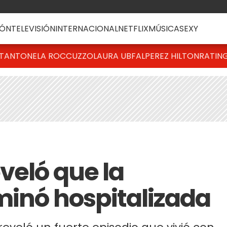
ÓN
TELEVISIÓN
INTERNACIONAL
NETFLIX
MÚSICA
SEXY
T
ANTONELA ROCCUZZO
LAURA UBFAL
PEREZ HILTON
RATIN
veló que la
minó hospitalizada