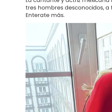
La cantante y actriz mexicana r
tres hombres desconocidos, a f
Enterate más.