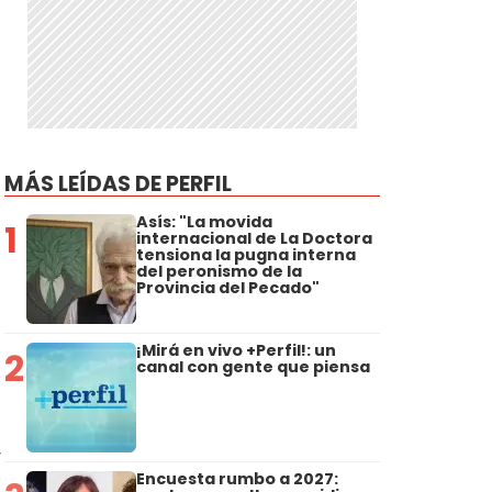
MÁS LEÍDAS DE PERFIL
Asís: "La movida
1
internacional de La Doctora
tensiona la pugna interna
del peronismo de la
Provincia del Pecado"
¡Mirá en vivo +Perfil!: un
2
canal con gente que piensa
,
Encuesta rumbo a 2027: