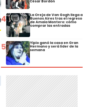
César Bordón
La Oreja de Van Gogh llega a
4
Buenos Aires tras el regreso
de Amaia Montero: cómo
comprar las entradas
Yipio ganó la casa en Gran
5
Hermano y será líder de la
semana