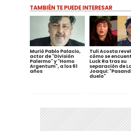
TAMBIÉN TE PUEDE INTERESAR
Murió Pablo Palacio,
Tuli Acosta reve
actor de "División
cómo se encuen
Palermo" y "Homo
Luck Ra tras su
Argentum", a los 61
separación de L
años
Joaqui: "Pasand
duelo"