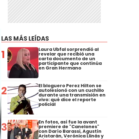
LAS MÁS LEÍDAS
Laura Ubfal sorprendió al
1
revelar que recibió una
carta documento de un
participante que continúa
en Gran Hermano
El bloguero Perez Hilton se
2
autolesionó con un cuchillo
durante una transmisión en
vivo: qué dice el reporte
policial
En fotos, así fue la avant
3
premiere de "Canelones"
con Darío Barassi, Agustín
Aristarán, Verónica Llinás y