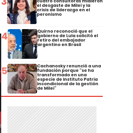
3
cuatro consultoras midieron
el desgaste de Milei y la
crisis de liderazgo en el
peronismo
Quirno reconoció que el
4
gobierno de Lula solicitó el
retiro del embajador
argentino en Brasil
Cachanosky renunció a una
5
fundación porque "se ha
transformado en una
especie de Instituto Patria
incondicional de la gestión
de Milei"