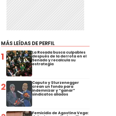
MÁS LEÍDAS DE PERFIL
La Rosada busca culpables
1
después de la derrota en el
Senado y recalcula su
estrategia
Caputo y Sturzenegger
2
crean un fondo para
indemnizar y “ganar”
sindicatos aliados
Femicidio de Agostina Vega: