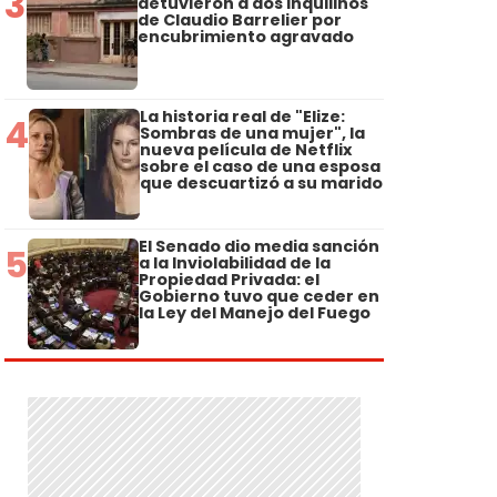
3
detuvieron a dos inquilinos
de Claudio Barrelier por
encubrimiento agravado
La historia real de "Elize:
4
Sombras de una mujer", la
nueva película de Netflix
sobre el caso de una esposa
que descuartizó a su marido
El Senado dio media sanción
5
a la Inviolabilidad de la
Propiedad Privada: el
Gobierno tuvo que ceder en
la Ley del Manejo del Fuego