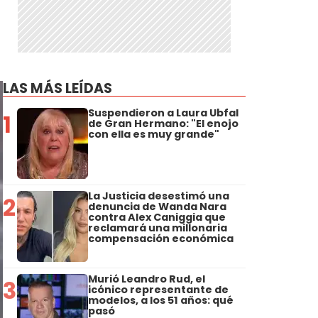
LAS MÁS LEÍDAS
Suspendieron a Laura Ubfal
1
de Gran Hermano: "El enojo
con ella es muy grande"
La Justicia desestimó una
2
denuncia de Wanda Nara
contra Alex Caniggia que
reclamará una millonaria
compensación económica
Murió Leandro Rud, el
3
icónico representante de
modelos, a los 51 años: qué
pasó