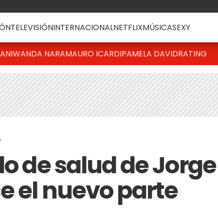
ÓN
TELEVISIÓN
INTERNACIONAL
NETFLIX
MÚSICA
SEXY
IANI
WANDA NARA
MAURO ICARDI
PAMELA DAVID
RATING
4
do de salud de Jorge
e el nuevo parte