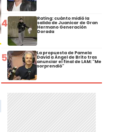
Rating: cuánto midió la
4
salida de Juanicar de Gran
Hermano Generación
Dorada
La propuesta de Pamela
5
David a Ángel de Brito tras
anunciar el final de LAM: "Me
sorprendió"