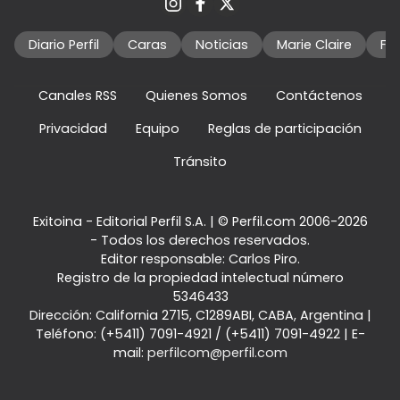
Diario Perfil
Caras
Noticias
Marie Claire
Fo
Canales RSS
Quienes Somos
Contáctenos
Privacidad
Equipo
Reglas de participación
Tránsito
Exitoina - Editorial Perfil S.A.
| © Perfil.com 2006-2026
- Todos los derechos reservados.
Editor responsable: Carlos Piro.
Registro de la propiedad intelectual número
5346433
Dirección:
California 2715
,
C1289ABI
,
CABA, Argentina
|
Teléfono:
(+5411) 7091-4921
/
(+5411) 7091-4922
| E-
mail:
perfilcom@perfil.com