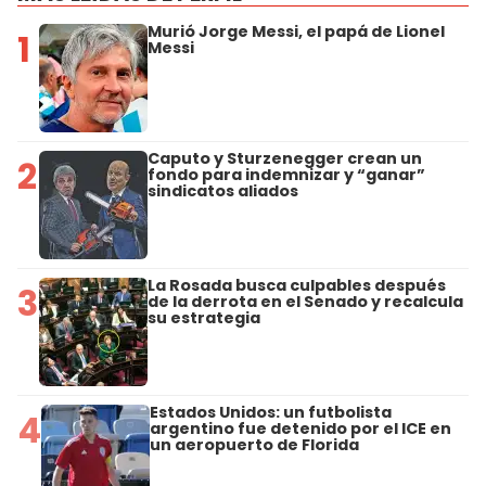
Murió Jorge Messi, el papá de Lionel
1
Messi
Caputo y Sturzenegger crean un
2
fondo para indemnizar y “ganar”
sindicatos aliados
La Rosada busca culpables después
3
de la derrota en el Senado y recalcula
su estrategia
Estados Unidos: un futbolista
4
argentino fue detenido por el ICE en
un aeropuerto de Florida