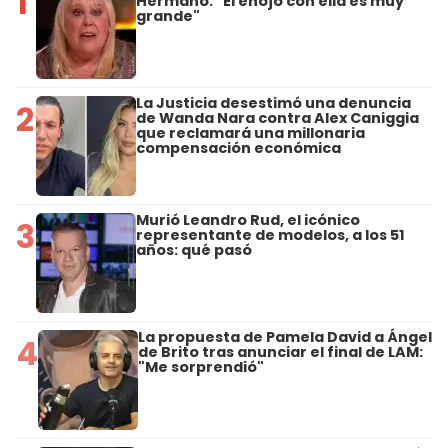
1
Hermano: "El enojo con ella es muy
grande"
La Justicia desestimó una denuncia
2
de Wanda Nara contra Alex Caniggia
que reclamará una millonaria
compensación económica
Murió Leandro Rud, el icónico
3
representante de modelos, a los 51
años: qué pasó
La propuesta de Pamela David a Ángel
4
de Brito tras anunciar el final de LAM:
"Me sorprendió"