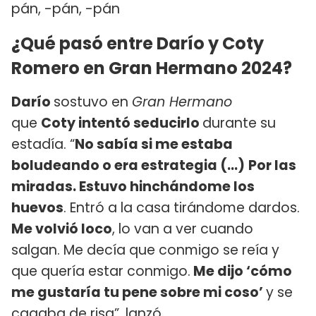
pán, -pán, -pán
¿Qué pasó entre Darío y Coty
Romero en Gran Hermano 2024?
Darío
sostuvo en
Gran Hermano
que
Coty intentó seducirlo
durante su
estadía. “
No sabía si me estaba
boludeando o era estrategia (...)
Por las
miradas. Estuvo hinchándome los
huevos
. Entró a la casa tirándome dardos.
Me volvió loco
, lo van a ver cuando
salgan. Me decía que conmigo se reía y
que quería estar conmigo.
Me dijo ‘cómo
me gustaría tu pene sobre mi coso’
y se
cagaba de risa”, lanzó.