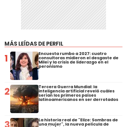
MÁS LEÍDAS DE PERFIL
Encuesta rumbo a 2027: cuatro
1
consultoras midieron el desgaste de
Milei y la crisis de liderazgo en el
peronismo
Tercera Guerra Mundial: la
2
inteligencia artificial reveló cuáles
serían los primeros países
latinoamericanos en ser derrotados
La historia real de "Elize: Sombras de
3
una mujer", la nueva película de